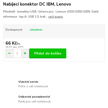
Nabíjecí konektor DC IBM, Lenovo
Předmět : konektor USB. Určeno pro : Lenovo G530 G550 G555. Další
informace : typ A, USB 2.0, krát...
celý popis
Dostupnost
skladem
66 Kč
/
ks
55 Kč
bez DPH
Přidat do košíku
Vlastní servis
Péče o váš notebook
Odborné poradenství
Rady pro váš notebook