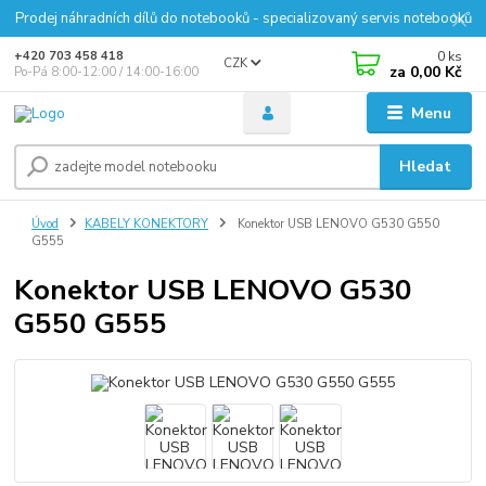
Prodej náhradních dílů do notebooků - specializovaný servis notebooků
0
ks
+420 703 458 418
CZK
za
0,00 Kč
Po-Pá 8:00-12:00 / 14:00-16:00
Menu
Hledat
Úvod
KABELY KONEKTORY
Konektor USB LENOVO G530 G550
G555
Konektor USB LENOVO G530
G550 G555