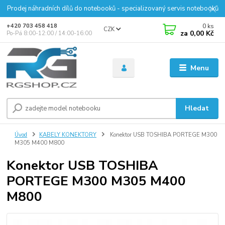
Prodej náhradních dílů do notebooků - specializovaný servis notebooků
0
ks
+420 703 458 418
CZK
za
0,00 Kč
Po-Pá 8:00-12:00 / 14:00-16:00
Menu
Hledat
Úvod
KABELY KONEKTORY
Konektor USB TOSHIBA PORTEGE M300
M305 M400 M800
Konektor USB TOSHIBA
PORTEGE M300 M305 M400
M800