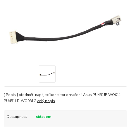
[ Popis ] předmět: napájecí konektor označení: Asus PU451JF-WO011
PU451LD-WO081G
celý popis
Dostupnost
skladem