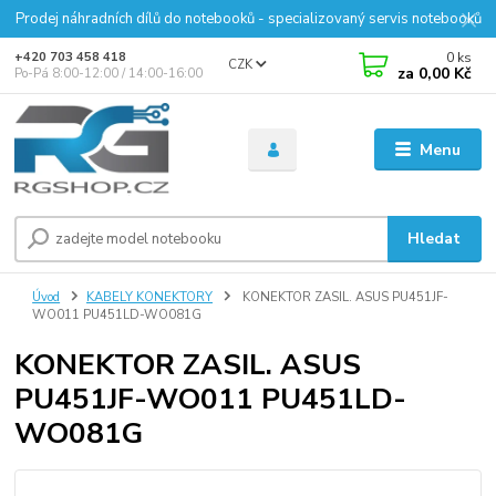
Prodej náhradních dílů do notebooků - specializovaný servis notebooků
0
ks
+420 703 458 418
CZK
za
0,00 Kč
Po-Pá 8:00-12:00 / 14:00-16:00
Menu
Hledat
Úvod
KABELY KONEKTORY
KONEKTOR ZASIL. ASUS PU451JF-
WO011 PU451LD-WO081G
KONEKTOR ZASIL. ASUS
PU451JF-WO011 PU451LD-
WO081G