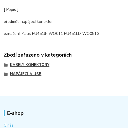
[ Popis ]
předmět: napájecí konektor
označení: Asus PU451JF-WO011 PU451LD-WO081G
Zboží zařazeno v kategoriích
KABELY KONEKTORY
NAPÁJECÍ A USB
E-shop
O nás