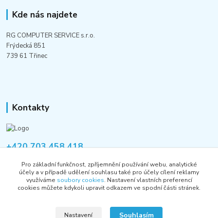
Kde nás najdete
RG COMPUTER SERVICE s.r.o.
Frýdecká 851
739 61 Třinec
Kontakty
+420 703 458 418
Po-Pá 8:00-12:00 / 14:00-16:00
Pro základní funkčnost, zpříjemnění používání webu, analytické
účely a v případě udělení souhlasu také pro účely cílení reklamy
informace@rgshop.cz
využíváme
soubory cookies
. Nastavení vlastních preferencí
cookies můžete kdykoli upravit odkazem ve spodní části stránek.
Souhlasím
Nastavení