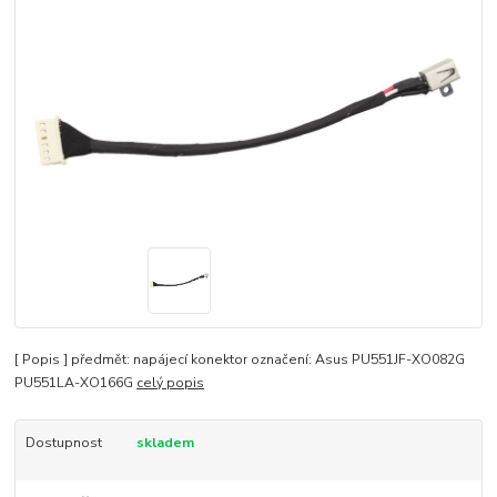
[ Popis ] předmět: napájecí konektor označení: Asus PU551JF-XO082G
PU551LA-XO166G
celý popis
Dostupnost
skladem