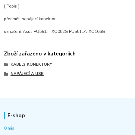
[ Popis ]
předmět: napájecí konektor
označení: Asus PU551JF-XO082G PU551LA-XO166G
Zboží zařazeno v kategoriích
KABELY KONEKTORY
NAPÁJECÍ A USB
E-shop
O nás