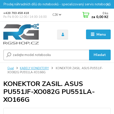
Prodej náhradních dílů do notebooků - specializovaný servis notebooků
0
ks
+420 703 458 418
CZK
za
0,00 Kč
Po-Pá 8:00-12:00 / 14:00-16:00
Menu
Hledat
Úvod
KABELY KONEKTORY
KONEKTOR ZASIL. ASUS PU551JF-
XO082G PU551LA-XO166G
KONEKTOR ZASIL. ASUS
PU551JF-XO082G PU551LA-
XO166G