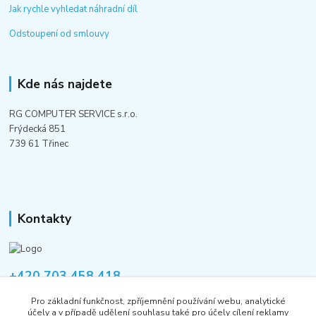
Jak rychle vyhledat náhradní díl
Odstoupení od smlouvy
Kde nás najdete
RG COMPUTER SERVICE s.r.o.
Frýdecká 851
739 61 Třinec
Kontakty
+420 703 458 418
Po-Pá 8:00-12:00 / 14:00-16:00
Pro základní funkčnost, zpříjemnění používání webu, analytické
účely a v případě udělení souhlasu také pro účely cílení reklamy