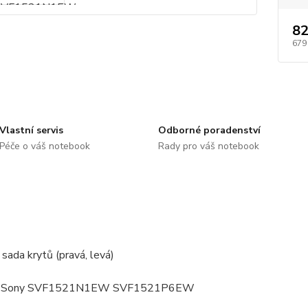
82
679
Vlastní servis
Odborné poradenství
Péče o váš notebook
Rady pro váš notebook
sada krytů (pravá, levá)
í: Sony SVF1521N1EW SVF1521P6EW