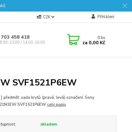
oků
Přihlášení
CZK
 703 458 418
0
ks
za
0,00 Kč
8:00-12:00 / 14:00-16:00
EW SVF1521P6EW
 ] předmět: sada krytů (pravá, levá) označení: Sony
521N1EW SVF1521P6EW
celý popis
tupnost
skladem