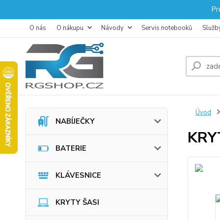
Pr
O nás
O nákupu
Návody
Servis notebooků
Služb
Úvod
NABÍJEČKY
KRY
BATERIE
KLÁVESNICE
KRYTY ŠASI