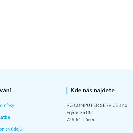
vání
Kde nás najdete
odmínky
RG COMPUTER SERVICE s.r.o.
Frýdecká 851
latba
739 61 Třinec
bních údajů