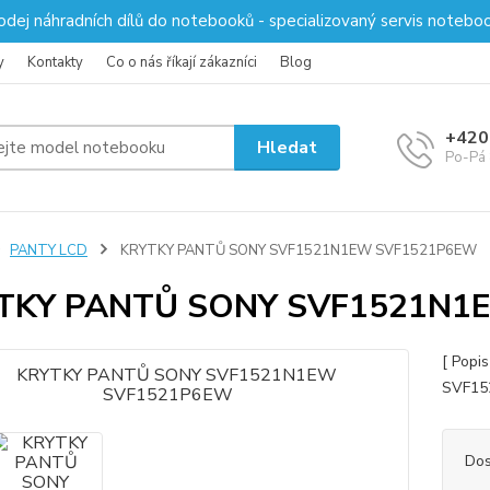
odej náhradních dílů do notebooků - specializovaný servis notebo
y
Kontakty
Co o nás říkají zákazníci
Blog
+420
Hledat
Po-Pá 
PANTY LCD
KRYTKY PANTŮ SONY SVF1521N1EW SVF1521P6EW
TKY PANTŮ SONY SVF1521N1
[ Popis
SVF1
Dos