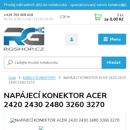
Prodej náhradních dílů do notebooků - specializovaný servis notebooků
0
ks
+420 703 458 418
CZK
za
0,00 Kč
Po-Pá 8:00-12:00 / 14:00-16:00
Menu
Hledat
Úvod
KABELY KONEKTORY
NAPÁJECÍ KONEKTOR ACER 2420 2430
2480 3260 3270
NAPÁJECÍ KONEKTOR ACER
2420 2430 2480 3260 3270