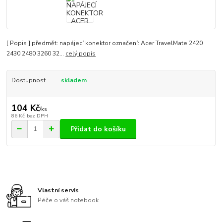
[ Popis ] předmět: napájecí konektor označení: Acer TravelMate 2420
2430 2480 3260 32...
celý popis
Dostupnost
skladem
104 Kč
/
ks
86 Kč
bez DPH
Přidat do košíku
Vlastní servis
Péče o váš notebook