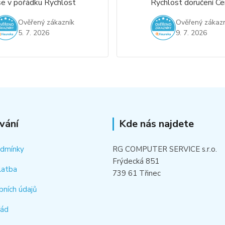
e v pořádku Rychlost
Rychlost doručení Ce
Ověřený zákazník
Ověřený zákazn
5. 7. 2026
9. 7. 2026
vání
Kde nás najdete
odmínky
RG COMPUTER SERVICE s.r.o.
Frýdecká 851
latba
739 61 Třinec
bních údajů
řád