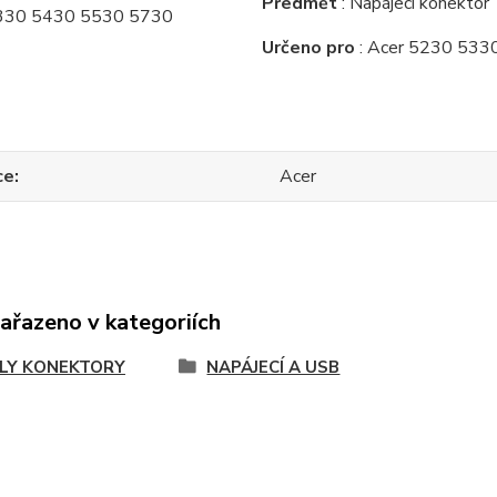
Předmět
: Napájecí konektor
Určeno pro
: Acer 5230 533
ce
Acer
zařazeno v kategoriích
LY KONEKTORY
NAPÁJECÍ A USB