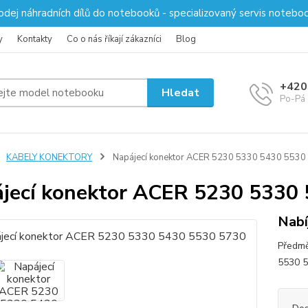
odej náhradních dílů do notebooků - specializovaný servis notebo
y
Kontakty
Co o nás říkají zákazníci
Blog
+420
Hledat
Po-Pá 
KABELY KONEKTORY
Napájecí konektor ACER 5230 5330 5430 5530
jecí konektor ACER 5230 5330
Nabí
Předmě
5530 57