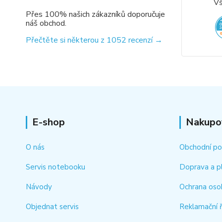
Vš
Přes 100% našich zákazníků doporučuje
náš obchod.
Přečtěte si některou z 1052 recenzí →
E-shop
Nakupo
O nás
Obchodní p
Servis notebooku
Doprava a p
Návody
Ochrana oso
Objednat servis
Reklamační 