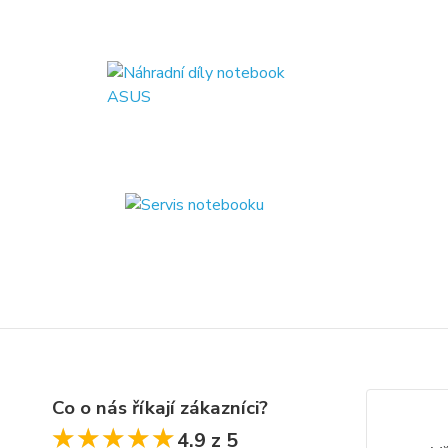
Co o nás říkají zákazníci?
★★★★★
★★★★★
4.9 z 5