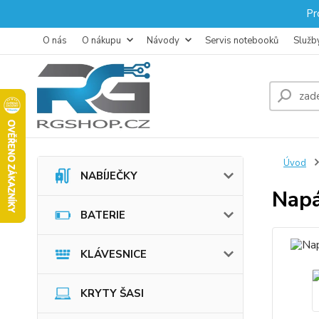
Pr
O nás
O nákupu
Návody
Servis notebooků
Služb
Úvod
NABÍJEČKY
Napá
BATERIE
KLÁVESNICE
KRYTY ŠASI