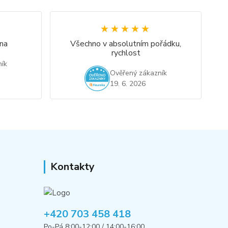
★★★★★
★★★★★
na
Všechno v absolutním pořádku,
rychlost
ík
Ověřený zákazník
19. 6. 2026
Kontakty
+420 703 458 418
Po-Pá 8:00-12:00 / 14:00-16:00