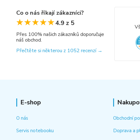
Co o nás říkají zákazníci?
★★★★★
★★★★★
4.9 z 5
Vš
Přes 100% našich zákazníků doporučuje
náš obchod.
Přečtěte si některou z 1052 recenzí →
E-shop
Nakupo
O nás
Obchodní p
Servis notebooku
Doprava a p