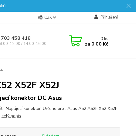
oků
Přihlášení
CZK
 703 458 418
0
ks
za
0,00 Kč
8:00-12:00 / 14:00-16:00
2J
X52 X52F X52J
jecí konektor DC Asus
t : Napájecí konektor. Určeno pro : Asus A52 A52F X52 X52F
.
celý popis