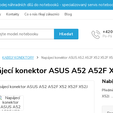
odej náhradních dílů do notebooků - specializovaný servis notebo
y
Kontakty
Co o nás říkají zákazníci
Blog
+420
Hledat
Po-Pá 
KABELY KONEKTORY
Napájecí konektor ASUS A52 A52F X52 X52F X5
jecí konektor ASUS A52 A52F 
Nabí
Předmě
X52J. ..