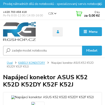
Prodej náhradních dílů do notebooků - specializovaný servis notebooků
0
ks
+420 703 458 418
CZK
za
0,00 Kč
Po-Pá 8:00-12:00 / 14:00-16:00
Menu
Hledat
Úvod
KABELY KONEKTORY
Napájecí konektor ASUS K52 K52D
K52DY K52F K52J
Napájecí konektor ASUS K52
K52D K52DY K52F K52J