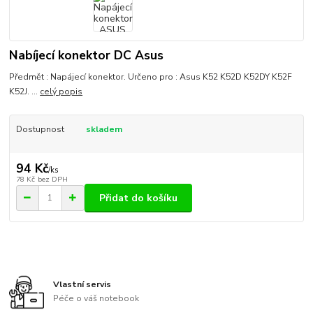
Nabíjecí konektor DC Asus
Předmět : Napájecí konektor. Určeno pro : Asus K52 K52D K52DY K52F
K52J. ...
celý popis
Dostupnost
skladem
94 Kč
/
ks
78 Kč
bez DPH
Přidat do košíku
Vlastní servis
Péče o váš notebook