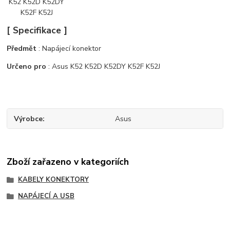
[ Specifikace ]
Předmět
: Napájecí konektor
Určeno pro
: Asus K52 K52D K52DY K52F K52J
Výrobce
Asus
Zboží zařazeno v kategoriích
KABELY KONEKTORY
NAPÁJECÍ A USB