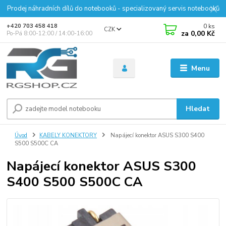
Prodej náhradních dílů do notebooků - specializovaný servis notebooků
0
ks
+420 703 458 418
CZK
za
0,00 Kč
Po-Pá 8:00-12:00 / 14:00-16:00
Menu
Hledat
Úvod
KABELY KONEKTORY
Napájecí konektor ASUS S300 S400
S500 S500C CA
Napájecí konektor ASUS S300
S400 S500 S500C CA