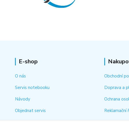
E-shop
Nakupo
O nás
Obchodní p
Servis notebooku
Doprava a p
Návody
Ochrana oso
Objednat servis
Reklamační 
Kontakt
Jak rychle vy