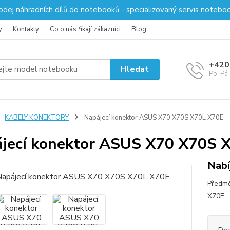
odej náhradních dílů do notebooků - specializovaný servis notebo
y
Kontakty
Co o nás říkají zákazníci
Blog
+420
Hledat
Po-Pá 
KABELY KONEKTORY
Napájecí konektor ASUS X70 X70S X70L X70E
jecí konektor ASUS X70 X70S 
Nabí
Předmě
X70E. .