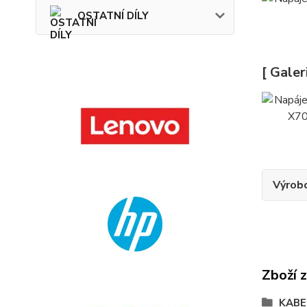
OSTATNÍ DÍLY
[ Galer
Výrob
Zboží 
KABE