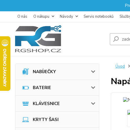
Pr
O nás
O nákupu
Návody
Servis notebooků
Služb
Úvod
NABÍJEČKY
Napá
BATERIE
KLÁVESNICE
KRYTY ŠASI