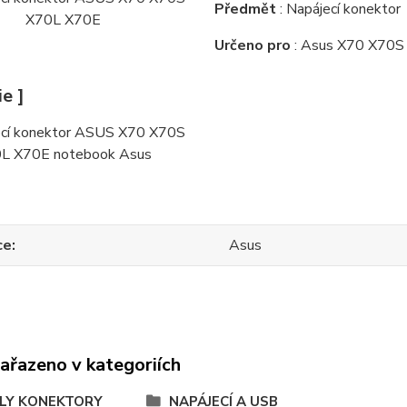
Předmět
: Napájecí konektor
Určeno pro
: Asus X70 X70S
ie ]
ce
Asus
zařazeno v kategoriích
LY KONEKTORY
NAPÁJECÍ A USB