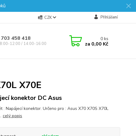
oků
Přihlášení
CZK
 703 458 418
0
ks
za
0,00 Kč
8:00-12:00 / 14:00-16:00
X70L X70E
jecí konektor DC Asus
t : Napájecí konektor. Určeno pro : Asus X70 X70S X70L
..
celý popis