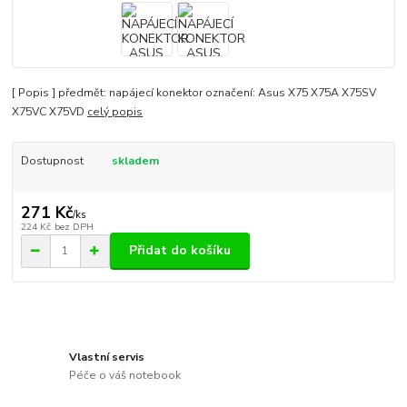
[ Popis ] předmět: napájecí konektor označení: Asus X75 X75A X75SV
X75VC X75VD
celý popis
Dostupnost
skladem
271 Kč
/
ks
224 Kč
bez DPH
Přidat do košíku
Vlastní servis
Péče o váš notebook