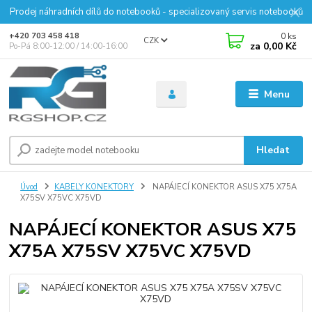
Prodej náhradních dílů do notebooků - specializovaný servis notebooků
0
ks
+420 703 458 418
CZK
za
0,00 Kč
Po-Pá 8:00-12:00 / 14:00-16:00
Menu
Hledat
Úvod
KABELY KONEKTORY
NAPÁJECÍ KONEKTOR ASUS X75 X75A
X75SV X75VC X75VD
NAPÁJECÍ KONEKTOR ASUS X75
X75A X75SV X75VC X75VD