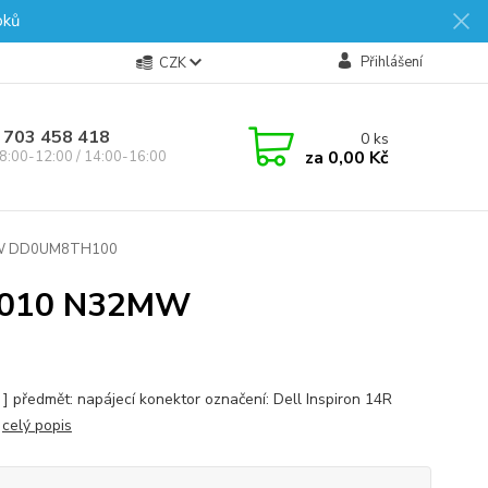
oků
Přihlášení
CZK
 703 458 418
0
ks
za
0,00 Kč
8:00-12:00 / 14:00-16:00
MW DD0UM8TH100
4010 N32MW
s ] předmět: napájecí konektor označení: Dell Inspiron 14R
0
celý popis