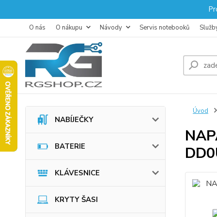
Pr
O nás
O nákupu
Návody
Servis notebooků
Služb
Úvod
NABÍJEČKY
NAP
BATERIE
DD0
KLÁVESNICE
KRYTY ŠASI