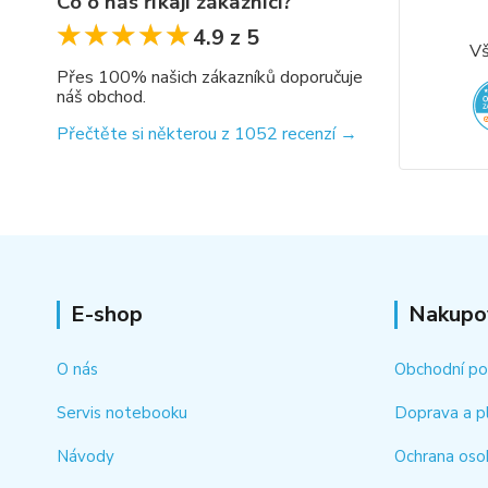
Co o nás říkají zákazníci?
★★★★★
★★★★★
4.9 z 5
Vš
Přes 100% našich zákazníků doporučuje
náš obchod.
Přečtěte si některou z 1052 recenzí →
E-shop
Nakupo
O nás
Obchodní p
Servis notebooku
Doprava a p
Návody
Ochrana oso