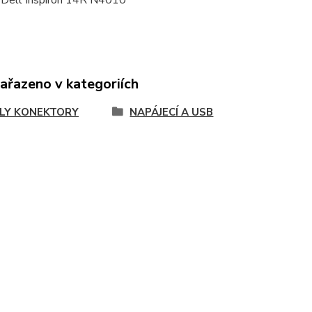
: Dell Inspiron 14R N4010
zařazeno v kategoriích
LY KONEKTORY
NAPÁJECÍ A USB