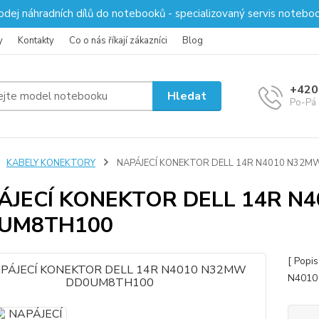
odej náhradních dílů do notebooků - specializovaný servis notebo
y
Kontakty
Co o nás říkají zákazníci
Blog
+420
Hledat
Po-Pá 
KABELY KONEKTORY
NAPÁJECÍ KONEKTOR DELL 14R N4010 N32
ÁJECÍ KONEKTOR DELL 14R N
UM8TH100
[ Popi
N401