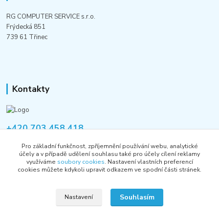
RG COMPUTER SERVICE s.r.o.
Frýdecká 851
739 61 Třinec
Kontakty
+420 703 458 418
Po-Pá 8:00-12:00 / 14:00-16:00
Pro základní funkčnost, zpříjemnění používání webu, analytické
účely a v případě udělení souhlasu také pro účely cílení reklamy
informace@rgshop.cz
využíváme
soubory cookies
. Nastavení vlastních preferencí
cookies můžete kdykoli upravit odkazem ve spodní části stránek.
Souhlasím
Nastavení
Copyright © 2018-2026 RG COMPUTER SERVICE s.r.o.