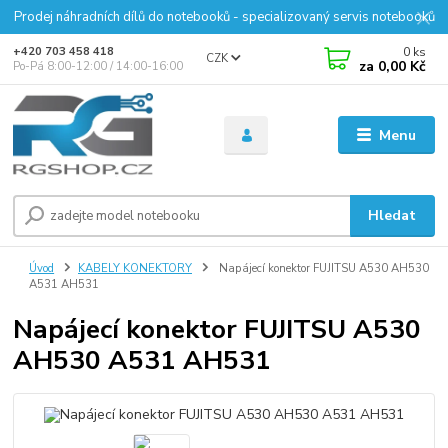
Prodej náhradních dílů do notebooků - specializovaný servis notebooků
0
ks
+420 703 458 418
CZK
za
0,00 Kč
Po-Pá 8:00-12:00 / 14:00-16:00
Menu
Hledat
Úvod
KABELY KONEKTORY
Napájecí konektor FUJITSU A530 AH530
A531 AH531
Napájecí konektor FUJITSU A530
AH530 A531 AH531