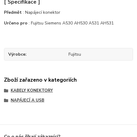
[ Specifikace ]
Předmět
: Napájecí konektor
Určeno pro
: Fujitsu Siemens A530 AH530 A531 AH531
Výrobce
Fujitsu
Zboží zařazeno v kategoriích
KABELY KONEKTORY
NAPÁJECÍ A USB
Co o nás říkají zákazníci?