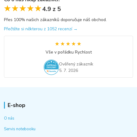
★★★★★
★★★★★
4.9 z 5
Přes 100% našich zákazníků doporučuje náš obchod.
Přečtěte si některou z 1052 recenzí →
★★★★★
★★★★★
Vše v pořádku Rychlost
Ověřený zákazník
5. 7. 2026
E-shop
O nás
Servis notebooku