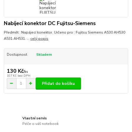
Nabíjecí konektor DC Fujitsu-Siemens
Předmět : Napájecí konektor. Určeno pro : Fujitsu Siemens A530 AH530
A531 AH531. ...
celý popis
Dostupnost
Skladem
130 Kč
/
ks
107 Kč
bez DPH
Přidat do košíku
Vlastní servis
Péče o váš notebook