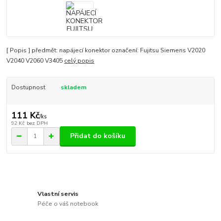
[ Popis ] předmět: napájecí konektor označení: Fujitsu Siemens V2020
V2040 V2060 V3405
celý popis
Dostupnost
skladem
111 Kč
/
ks
92 Kč
bez DPH
Přidat do košíku
Vlastní servis
Péče o váš notebook