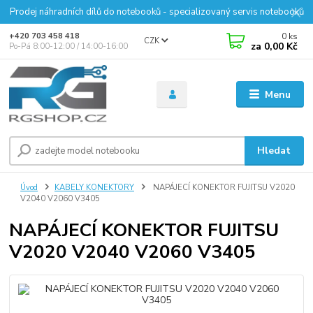
Prodej náhradních dílů do notebooků - specializovaný servis notebooků
0
ks
+420 703 458 418
CZK
za
0,00 Kč
Po-Pá 8:00-12:00 / 14:00-16:00
Menu
Hledat
Úvod
KABELY KONEKTORY
NAPÁJECÍ KONEKTOR FUJITSU V2020
V2040 V2060 V3405
NAPÁJECÍ KONEKTOR FUJITSU
V2020 V2040 V2060 V3405