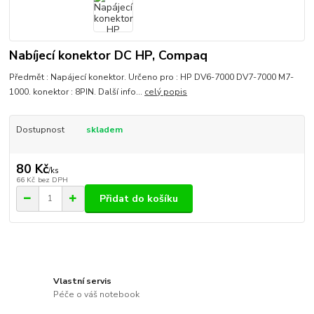
Nabíjecí konektor DC HP, Compaq
Předmět : Napájecí konektor. Určeno pro : HP DV6-7000 DV7-7000 M7-
1000. konektor : 8PIN. Další info...
celý popis
Dostupnost
skladem
80 Kč
/
ks
66 Kč
bez DPH
Přidat do košíku
Vlastní servis
Péče o váš notebook