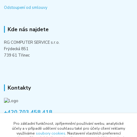
Odstoupení od smlouvy
Kde nás najdete
RG COMPUTER SERVICE s.r.o.
Frýdecká 851
739 61 Třinec
Kontakty
+420 703 458 418
Po-Pá 8:00-12:00 / 14:00-16:00
Pro základní funkčnost, zpříjemnění používání webu, analytické
účely a v případě udělení souhlasu také pro účely cílení reklamy
informace@rgshop.cz
využíváme
soubory cookies
. Nastavení vlastních preferencí