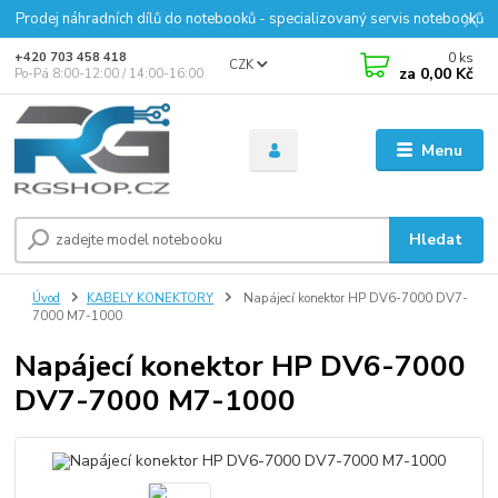
Prodej náhradních dílů do notebooků - specializovaný servis notebooků
0
ks
+420 703 458 418
CZK
za
0,00 Kč
Po-Pá 8:00-12:00 / 14:00-16:00
Menu
Hledat
Úvod
KABELY KONEKTORY
Napájecí konektor HP DV6-7000 DV7-
7000 M7-1000
Napájecí konektor HP DV6-7000
DV7-7000 M7-1000