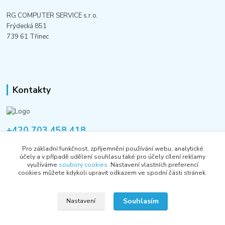
RG COMPUTER SERVICE s.r.o.
Frýdecká 851
739 61 Třinec
Kontakty
+420 703 458 418
Po-Pá 8:00-12:00 / 14:00-16:00
Pro základní funkčnost, zpříjemnění používání webu, analytické
účely a v případě udělení souhlasu také pro účely cílení reklamy
informace@rgshop.cz
využíváme
soubory cookies
. Nastavení vlastních preferencí
cookies můžete kdykoli upravit odkazem ve spodní části stránek.
Souhlasím
Nastavení
Copyright © 2018-2026 RG COMPUTER SERVICE s.r.o.