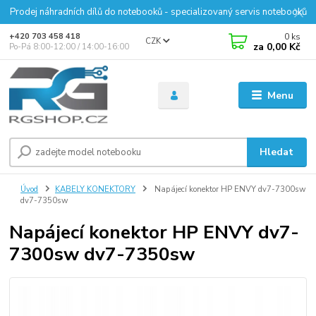
Prodej náhradních dílů do notebooků - specializovaný servis notebooků
0
ks
+420 703 458 418
CZK
za
0,00 Kč
Po-Pá 8:00-12:00 / 14:00-16:00
Menu
Hledat
Úvod
KABELY KONEKTORY
Napájecí konektor HP ENVY dv7-7300sw
dv7-7350sw
Napájecí konektor HP ENVY dv7-
7300sw dv7-7350sw