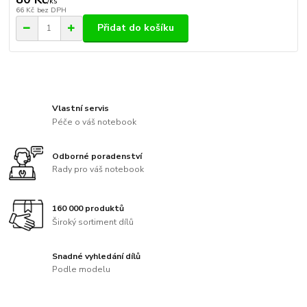
/
ks
66 Kč
bez DPH
Přidat do košíku
Vlastní servis
Péče o váš notebook
Odborné poradenství
Rady pro váš notebook
160 000 produktů
Široký sortiment dílů
Snadné vyhledání dílů
Podle modelu