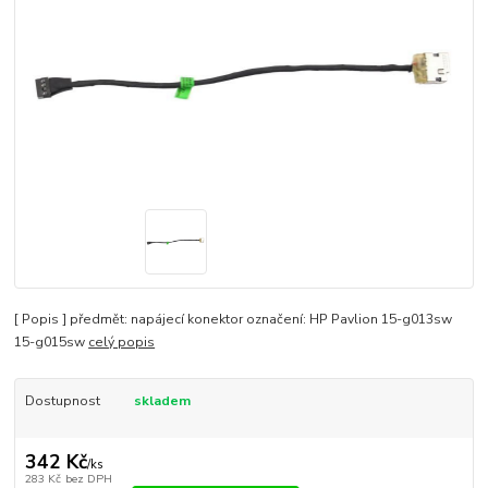
[ Popis ] předmět: napájecí konektor označení: HP Pavlion 15-g013sw
15-g015sw
celý popis
Dostupnost
skladem
342 Kč
/
ks
283 Kč
bez DPH