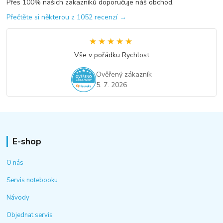
Přes 100% našich zákazníků doporučuje náš obchod.
Přečtěte si některou z 1052 recenzí →
★★★★★
★★★★★
Vše v pořádku Rychlost
Ověřený zákazník
5. 7. 2026
E-shop
O nás
Servis notebooku
Návody
Objednat servis