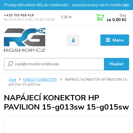
Prodej náhradních dílů do notebooků - specializovaný servis notebooků
0
ks
+420 703 458 418
CZK
za
0,00 Kč
Po-Pá 8:00-12:00 / 14:00-16:00
Menu
Hledat
Úvod
KABELY KONEKTORY
NAPÁJECÍ KONEKTOR HP PAVILION 15-
g013sw 15-g015sw
NAPÁJECÍ KONEKTOR HP
PAVILION 15-g013sw 15-g015sw