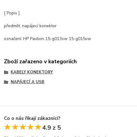
[ Popis ]
předmět: napájecí konektor
označení: HP Pavlion 15-g013sw 15-g015sw
Zboží zařazeno v kategoriích
KABELY KONEKTORY
NAPÁJECÍ A USB
Co o nás říkají zákazníci?
★★★★★
★★★★★
4.9 z 5