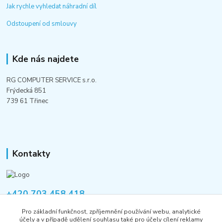
Jak rychle vyhledat náhradní díl
Odstoupení od smlouvy
Kde nás najdete
RG COMPUTER SERVICE s.r.o.
Frýdecká 851
739 61 Třinec
Kontakty
+420 703 458 418
Po-Pá 8:00-12:00 / 14:00-16:00
Pro základní funkčnost, zpříjemnění používání webu, analytické
účely a v případě udělení souhlasu také pro účely cílení reklamy