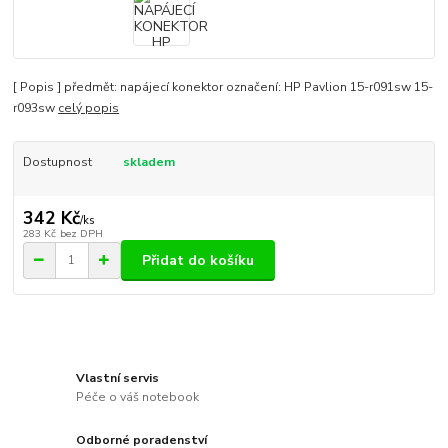
[ Popis ] předmět: napájecí konektor označení: HP Pavlion 15-r091sw 15-
r093sw
celý popis
Dostupnost
skladem
342 Kč
/
ks
283 Kč
bez DPH
Přidat do košíku
Vlastní servis
Péče o váš notebook
Odborné poradenství