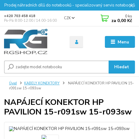
Prodej náhradních dílů do notebooků - specializovaný servis notebooků
0
ks
+420 703 458 418
CZK
za
0,00 Kč
Po-Pá 8:00-12:00 / 14:00-16:00
Menu
Hledat
Úvod
KABELY KONEKTORY
NAPÁJECÍ KONEKTOR HP PAVILION 15-
r091sw 15-r093sw
NAPÁJECÍ KONEKTOR HP
PAVILION 15-r091sw 15-r093sw