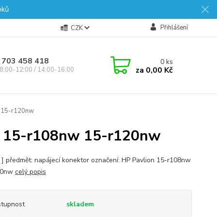
oků
Přihlášení
CZK
 703 458 418
0
ks
za
0,00 Kč
8:00-12:00 / 14:00-16:00
 15-r120nw
 15-r108nw 15-r120nw
s ] předmět: napájecí konektor označení: HP Pavlion 15-r108nw
20nw
celý popis
tupnost
skladem