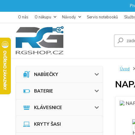
Pr
O nás
O nákupu
Návody
Servis notebooků
Služb
Úvod
NABÍJEČKY
NAP
BATERIE
KLÁVESNICE
KRYTY ŠASI