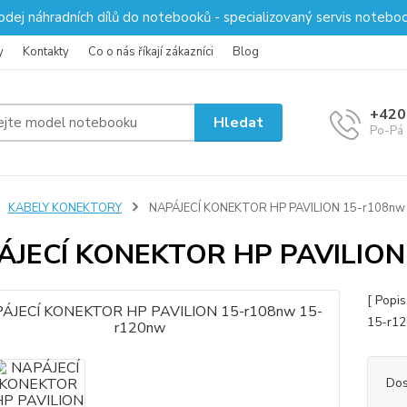
odej náhradních dílů do notebooků - specializovaný servis notebo
y
Kontakty
Co o nás říkají zákazníci
Blog
+420
Hledat
Po-Pá 
KABELY KONEKTORY
NAPÁJECÍ KONEKTOR HP PAVILION 15-r108nw
ÁJECÍ KONEKTOR HP PAVILION
[ Popi
15-r1
Dos