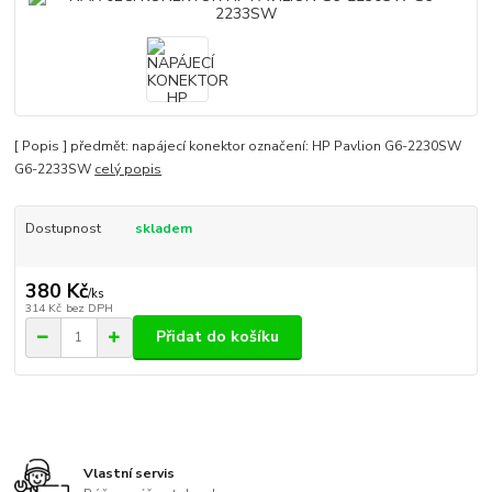
[ Popis ] předmět: napájecí konektor označení: HP Pavlion G6-2230SW
G6-2233SW
celý popis
Dostupnost
skladem
380 Kč
/
ks
314 Kč
bez DPH
Přidat do košíku
Vlastní servis