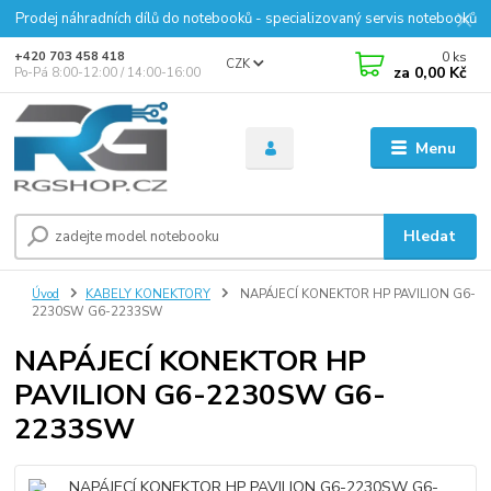
Prodej náhradních dílů do notebooků - specializovaný servis notebooků
0
ks
+420 703 458 418
CZK
za
0,00 Kč
Po-Pá 8:00-12:00 / 14:00-16:00
Menu
Hledat
Úvod
KABELY KONEKTORY
NAPÁJECÍ KONEKTOR HP PAVILION G6-
2230SW G6-2233SW
NAPÁJECÍ KONEKTOR HP
PAVILION G6-2230SW G6-
2233SW