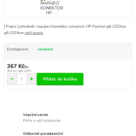
[ Popis ] předmět: napájecí konektor označení: HP Pavlion g6-2323sw
g6-2324sw
celý popis
Dostupnost
skladem
367 Kč
/
ks
303 Kč
bez DPH
Přidat do košíku
Vlastní servis
Péče o váš notebook
Odborné poradenství