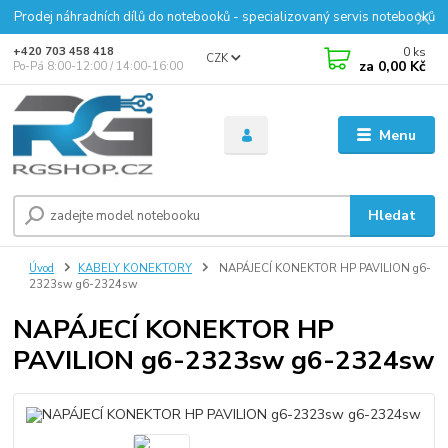
Prodej náhradních dílů do notebooků - specializovaný servis notebooků
0
ks
+420 703 458 418
CZK
za
0,00 Kč
Po-Pá 8:00-12:00 / 14:00-16:00
Menu
Hledat
Úvod
KABELY KONEKTORY
NAPÁJECÍ KONEKTOR HP PAVILION g6-
2323sw g6-2324sw
NAPÁJECÍ KONEKTOR HP
PAVILION g6-2323sw g6-2324sw