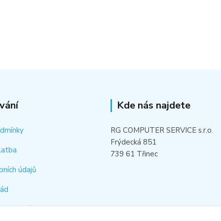
vání
Kde nás najdete
odmínky
RG COMPUTER SERVICE s.r.o.
Frýdecká 851
latba
739 61 Třinec
bních údajů
řád
hledat náhradní díl