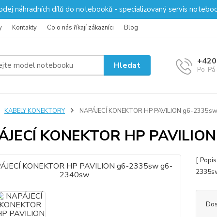
odej náhradních dílů do notebooků - specializovaný servis notebo
y
Kontakty
Co o nás říkají zákazníci
Blog
+420
Hledat
Po-Pá 
KABELY KONEKTORY
NAPÁJECÍ KONEKTOR HP PAVILION g6-2335s
ÁJECÍ KONEKTOR HP PAVILION
[ Popi
2335s
Dos