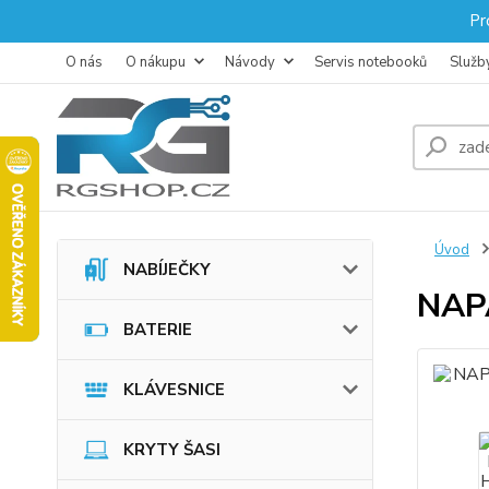
Pr
O nás
O nákupu
Návody
Servis notebooků
Služb
Úvod
NABÍJEČKY
NAP
BATERIE
KLÁVESNICE
KRYTY ŠASI