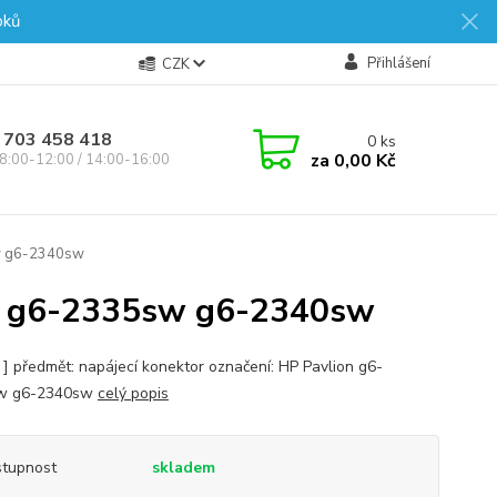
oků
Přihlášení
CZK
 703 458 418
0
ks
za
0,00 Kč
8:00-12:00 / 14:00-16:00
w g6-2340sw
 g6-2335sw g6-2340sw
s ] předmět: napájecí konektor označení: HP Pavlion g6-
w g6-2340sw
celý popis
tupnost
skladem