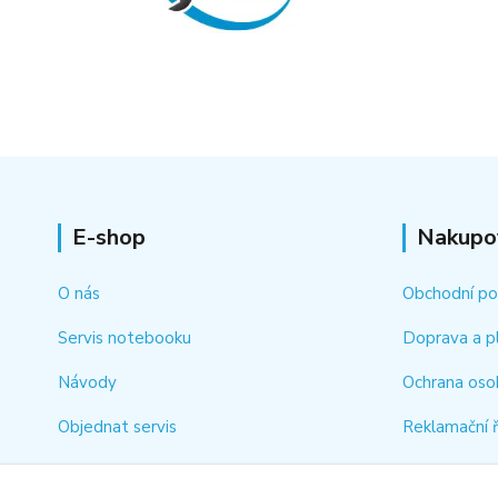
E-shop
Nakupo
O nás
Obchodní p
Servis notebooku
Doprava a p
Návody
Ochrana oso
Objednat servis
Reklamační 
Kontakt
Jak rychle vy