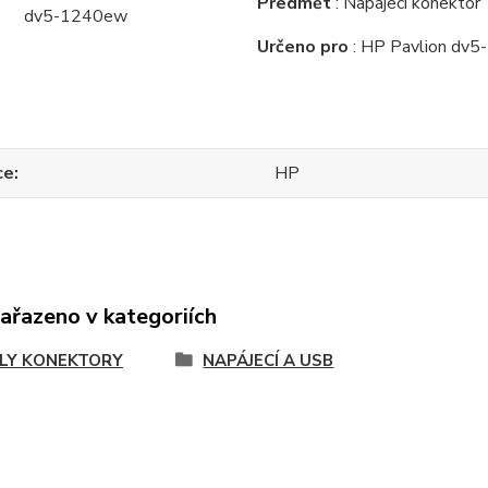
Předmět
: Napájecí konektor
Určeno pro
: HP Pavlion dv
ce
HP
zařazeno v kategoriích
LY KONEKTORY
NAPÁJECÍ A USB