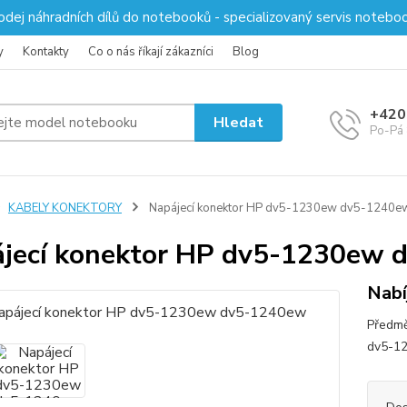
odej náhradních dílů do notebooků - specializovaný servis notebo
y
Kontakty
Co o nás říkají zákazníci
Blog
+420
Hledat
Po-Pá 
KABELY KONEKTORY
Napájecí konektor HP dv5-1230ew dv5-1240e
jecí konektor HP dv5-1230ew
Nabí
Předmě
dv5-12