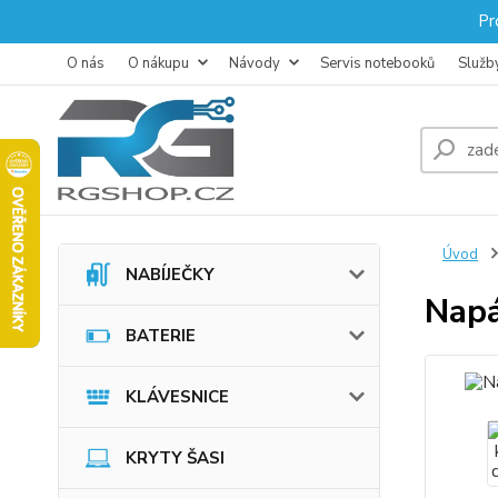
Pr
O nás
O nákupu
Návody
Servis notebooků
Služb
Úvod
NABÍJEČKY
Napá
BATERIE
KLÁVESNICE
KRYTY ŠASI