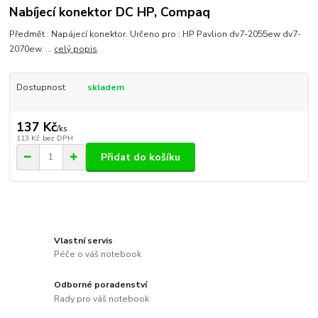
Nabíjecí konektor DC HP, Compaq
Předmět : Napájecí konektor. Určeno pro : HP Pavlion dv7-2055ew dv7-
2070ew. ...
celý popis
Dostupnost
skladem
137 Kč
/
ks
113 Kč
bez DPH
Přidat do košíku
Vlastní servis
Péče o váš notebook
Odborné poradenství
Rady pro váš notebook