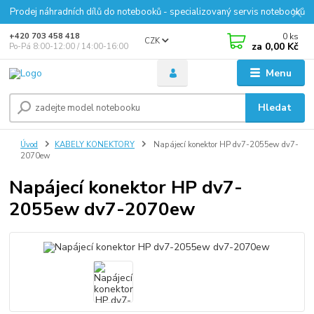
Prodej náhradních dílů do notebooků - specializovaný servis notebooků
0
ks
+420 703 458 418
CZK
za
0,00 Kč
Po-Pá 8:00-12:00 / 14:00-16:00
Menu
Hledat
Úvod
KABELY KONEKTORY
Napájecí konektor HP dv7-2055ew dv7-
2070ew
Napájecí konektor HP dv7-
2055ew dv7-2070ew