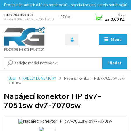
Prodej náhradních dílů do notebooků - specializovaný servis notebooků
0
ks
+420 703 458 418
CZK
za
0,00 Kč
Po-Pá 8:00-12:00 / 14:00-16:00
Menu
Hledat
Úvod
KABELY KONEKTORY
Napájecí konektor HP dv7-7051sw dv7-
7070sw
Napájecí konektor HP dv7-
7051sw dv7-7070sw