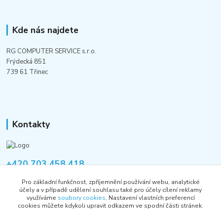
Kde nás najdete
RG COMPUTER SERVICE s.r.o.
Frýdecká 851
739 61 Třinec
Kontakty
+420 703 458 418
Po-Pá 8:00-12:00 / 14:00-16:00
Pro základní funkčnost, zpříjemnění používání webu, analytické
účely a v případě udělení souhlasu také pro účely cílení reklamy
informace@rgshop.cz
využíváme
soubory cookies
. Nastavení vlastních preferencí
cookies můžete kdykoli upravit odkazem ve spodní části stránek.