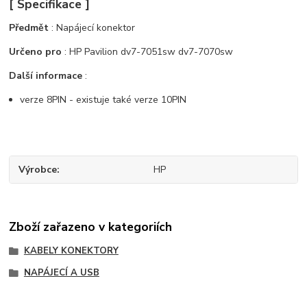
[ Specifikace ]
Předmět
: Napájecí konektor
Určeno pro
: HP Pavilion dv7-7051sw dv7-7070sw
Další informace
:
verze 8PIN - existuje také verze 10PIN
Výrobce
HP
Zboží zařazeno v kategoriích
KABELY KONEKTORY
NAPÁJECÍ A USB