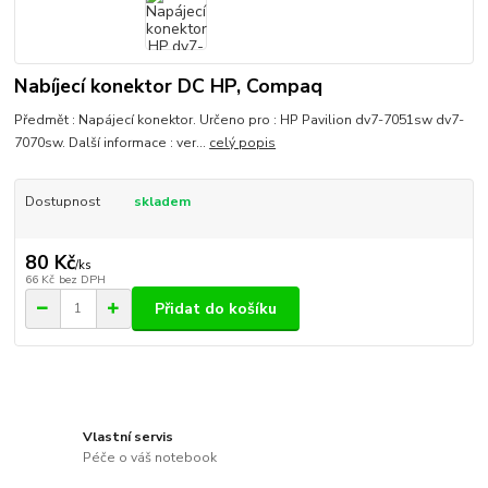
Nabíjecí konektor DC HP, Compaq
Předmět : Napájecí konektor. Určeno pro : HP Pavilion dv7-7051sw dv7-
7070sw. Další informace : ver...
celý popis
Dostupnost
skladem
80 Kč
/
ks
66 Kč
bez DPH
Přidat do košíku
Vlastní servis
Péče o váš notebook