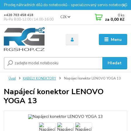
Prodej náhradních dílů do notebooků - specializovaný servis notebooků
0
ks
+420 703 458 418
CZK
za
0,00 Kč
Po-Pá 8:00-12:00 / 14:00-16:00
Menu
Hledat
Úvod
KABELY KONEKTORY
Napájecí konektor LENOVO YOGA 13
Napájecí konektor LENOVO
YOGA 13