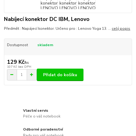
Nabíjecí konektor DC IBM, Lenovo
Předmět : Napájecí konektor. Určeno pro : Lenovo Yoga 13. ...
celý popis
Dostupnost
skladem
129 Kč
/
ks
107 Kč
bez DPH
Přidat do košíku
Vlastní servis
Péče o váš notebook
Odborné poradenství
Rady pro váš notebook