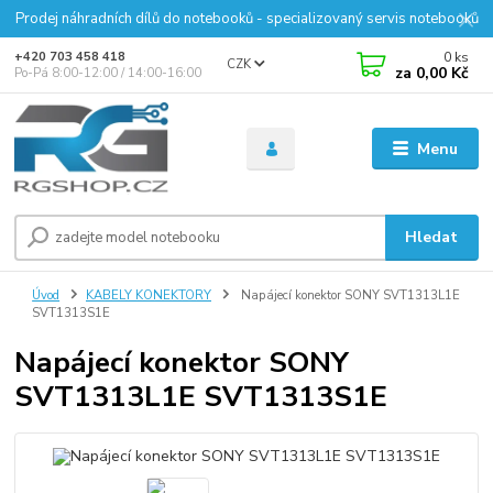
Prodej náhradních dílů do notebooků - specializovaný servis notebooků
0
ks
+420 703 458 418
CZK
za
0,00 Kč
Po-Pá 8:00-12:00 / 14:00-16:00
Menu
Hledat
Úvod
KABELY KONEKTORY
Napájecí konektor SONY SVT1313L1E
SVT1313S1E
Napájecí konektor SONY
SVT1313L1E SVT1313S1E