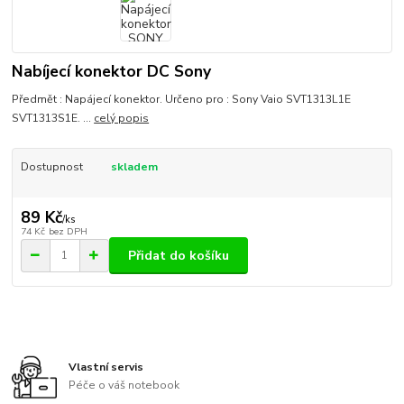
Nabíjecí konektor DC Sony
Předmět : Napájecí konektor. Určeno pro : Sony Vaio SVT1313L1E
SVT1313S1E. ...
celý popis
Dostupnost
skladem
89 Kč
/
ks
74 Kč
bez DPH
Přidat do košíku
Vlastní servis
Péče o váš notebook