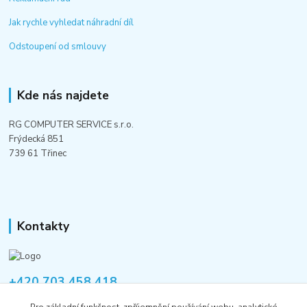
Jak rychle vyhledat náhradní díl
Odstoupení od smlouvy
Kde nás najdete
RG COMPUTER SERVICE s.r.o.
Frýdecká 851
739 61 Třinec
Kontakty
+420 703 458 418
Po-Pá 8:00-12:00 / 14:00-16:00
Pro základní funkčnost, zpříjemnění používání webu, analytické