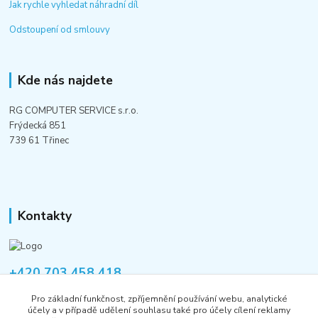
Jak rychle vyhledat náhradní díl
Odstoupení od smlouvy
Kde nás najdete
RG COMPUTER SERVICE s.r.o.
Frýdecká 851
739 61 Třinec
Kontakty
+420 703 458 418
Po-Pá 8:00-12:00 / 14:00-16:00
Pro základní funkčnost, zpříjemnění používání webu, analytické
účely a v případě udělení souhlasu také pro účely cílení reklamy
informace@rgshop.cz