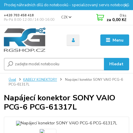
Prodej náhradních dílů do notebooků - specializovaný servis notebooků
0
ks
+420 703 458 418
CZK
za
0,00 Kč
Po-Pá 8:00-12:00 / 14:00-16:00
Menu
Hledat
Úvod
KABELY KONEKTORY
Napájecí konektor SONY VAIO PCG-6
PCG-61317L
Napájecí konektor SONY VAIO
PCG-6 PCG-61317L