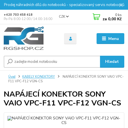
Prodej náhradních dílů do notebooků - specializovaný servis notebooků
0
ks
+420 703 458 418
CZK
za
0,00 Kč
Po-Pá 8:00-12:00 / 14:00-16:00
Menu
Hledat
Úvod
KABELY KONEKTORY
NAPÁJECÍ KONEKTOR SONY VAIO VPC-
F11 VPC-F12 VGN-CS
NAPÁJECÍ KONEKTOR SONY
VAIO VPC-F11 VPC-F12 VGN-CS