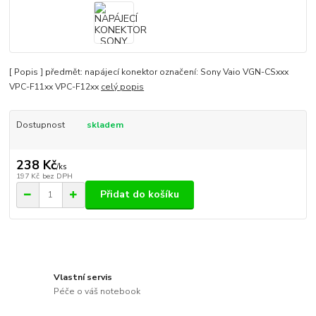
[ Popis ] předmět: napájecí konektor označení: Sony Vaio VGN-CSxxx
VPC-F11xx VPC-F12xx
celý popis
Dostupnost
skladem
238 Kč
/
ks
197 Kč
bez DPH
Přidat do košíku
Vlastní servis
Péče o váš notebook