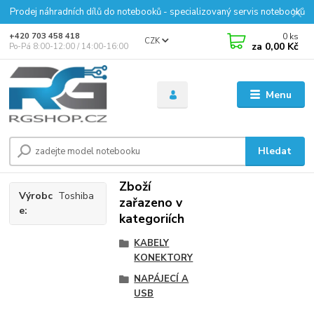
Prodej náhradních dílů do notebooků - specializovaný servis notebooků
0
ks
+420 703 458 418
CZK
za
0,00 Kč
Po-Pá 8:00-12:00 / 14:00-16:00
Menu
Hledat
Zboží
Výrobc
Toshiba
zařazeno v
e
kategoriích
KABELY
KONEKTORY
NAPÁJECÍ A
USB