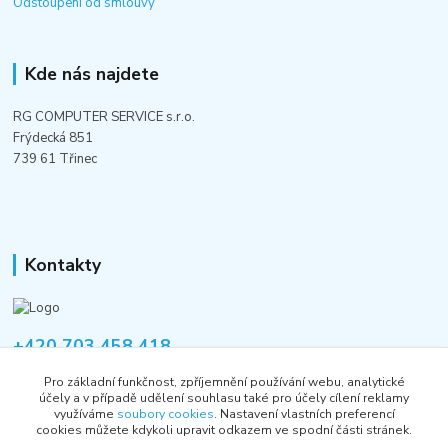
Odstoupení od smlouvy
Kde nás najdete
RG COMPUTER SERVICE s.r.o.
Frýdecká 851
739 61 Třinec
Kontakty
+420 703 458 418
Po-Pá 8:00-12:00 / 14:00-16:00
Pro základní funkčnost, zpříjemnění používání webu, analytické
účely a v případě udělení souhlasu také pro účely cílení reklamy
informace@rgshop.cz
využíváme
soubory cookies
. Nastavení vlastních preferencí
cookies můžete kdykoli upravit odkazem ve spodní části stránek.