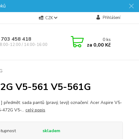
oků
Přihlášení
CZK
 703 458 418
0
ks
za
0,00 Kč
8:00-12:00 / 14:00-16:00
1G
72G V5-561 V5-561G
s ] předmět: sada pantů (pravý, levý) označení: Acer Aspire V5-
-472G V5-...
celý popis
tupnost
skladem