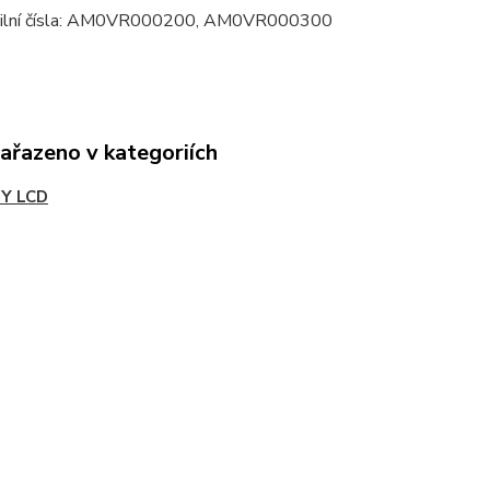
bilní čísla: AM0VR000200, AM0VR000300
zařazeno v kategoriích
Y LCD