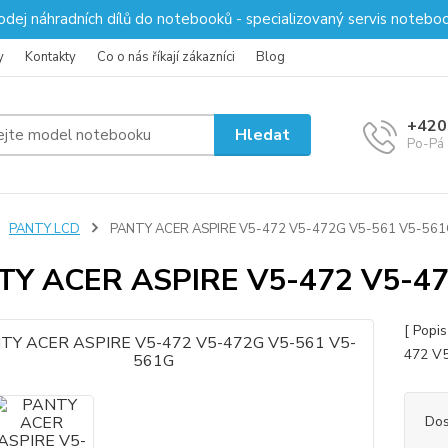
odej náhradních dílů do notebooků - specializovaný servis notebo
y
Kontakty
Co o nás říkají zákazníci
Blog
+420
Hledat
Po-Pá 
PANTY LCD
PANTY ACER ASPIRE V5-472 V5-472G V5-561 V5-56
TY ACER ASPIRE V5-472 V5-4
[ Popi
472 V5
Dos