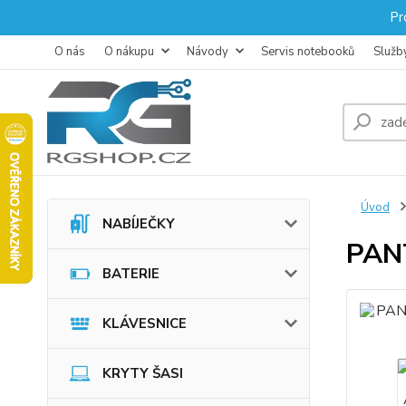
Pr
O nás
O nákupu
Návody
Servis notebooků
Služb
Úvod
NABÍJEČKY
PAN
BATERIE
KLÁVESNICE
KRYTY ŠASI