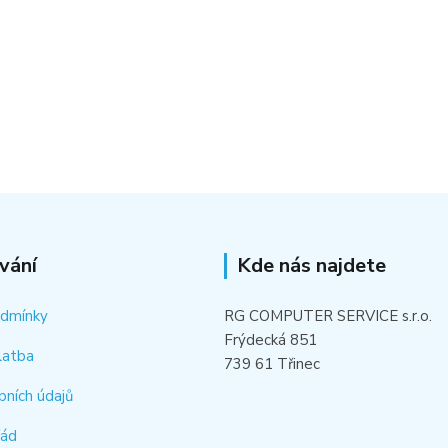
vání
Kde nás najdete
odmínky
RG COMPUTER SERVICE s.r.o.
Frýdecká 851
latba
739 61 Třinec
bních údajů
řád