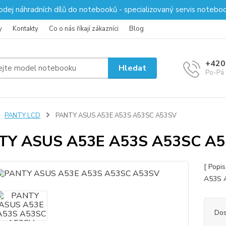
odej náhradních dílů do notebooků - specializovaný servis notebo
y
Kontakty
Co o nás říkají zákazníci
Blog
+420
Hledat
Po-Pá 
PANTY LCD
PANTY ASUS A53E A53S A53SC A53SV
TY ASUS A53E A53S A53SC A
[ Popi
A53S 
Dos