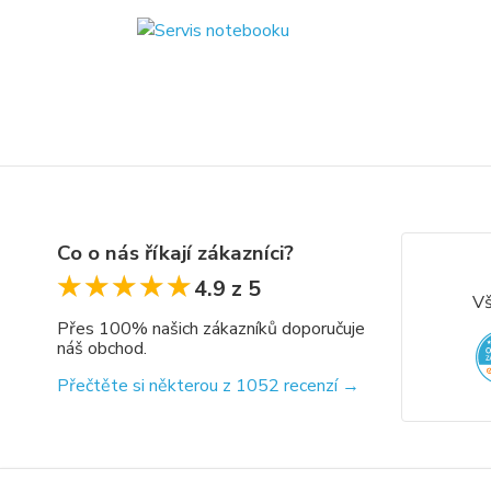
Co o nás říkají zákazníci?
★★★★★
★★★★★
4.9 z 5
Vš
Přes 100% našich zákazníků doporučuje
náš obchod.
Přečtěte si některou z 1052 recenzí →