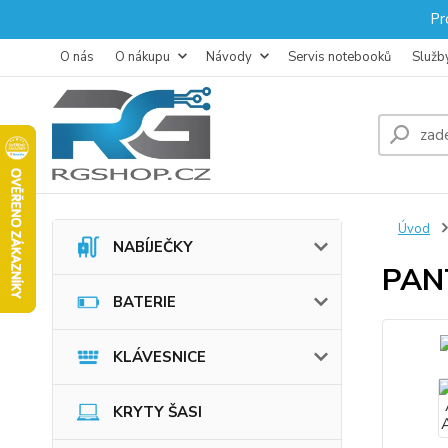
Pr
O nás
O nákupu
Návody
Servis notebooků
Služb
Úvod
NABÍJEČKY
PAN
BATERIE
KLÁVESNICE
KRYTY ŠASI