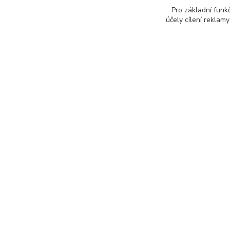
Pro základní funk
účely cílení reklam
E-shop
Nakupo
O nás
Obchodní p
Servis notebooku
Doprava a p
Návody
Ochrana oso
Objednat servis
Reklamační 
Kontakt
Jak rychle vy
Odstoupení 