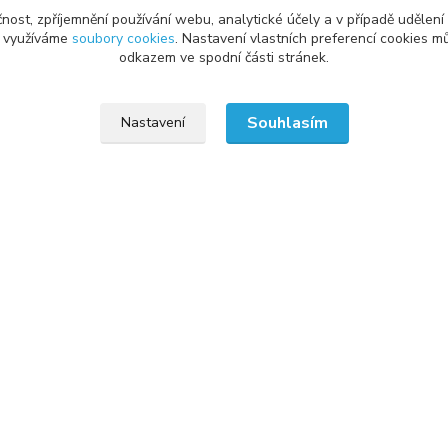
čnost, zpříjemnění používání webu, analytické účely a v případě udělení
y využíváme
soubory cookies
. Nastavení vlastních preferencí cookies mů
odkazem ve spodní části stránek.
vání
Kde nás najdete
odmínky
RG COMPUTER SERVICE s.r.o.
Souhlasím
Nastavení
Frýdecká 851
latba
739 61 Třinec
bních údajů
řád
hledat náhradní díl
od smlouvy