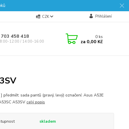
oků
Přihlášení
CZK
 703 458 418
0
ks
za
0,00 Kč
8:00-12:00 / 14:00-16:00
53SV
s ] předmět: sada pantů (pravý, levý) označení: Asus A53E
A53SC A53SV
celý popis
tupnost
skladem