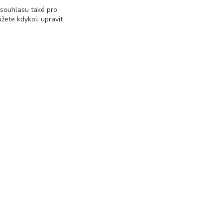
 souhlasu také pro
žete kdykoli upravit
Kontakty
+420 703 458 418
Po-Pá 8:00-12:00 / 14:00-16:00
informace@rgshop.cz