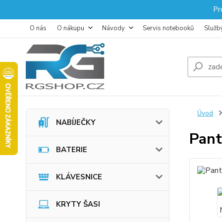
Pr
O nás
O nákupu
Návody
Servis notebooků
Služb
Úvod
NABÍJEČKY
Pan
BATERIE
KLÁVESNICE
KRYTY ŠASI