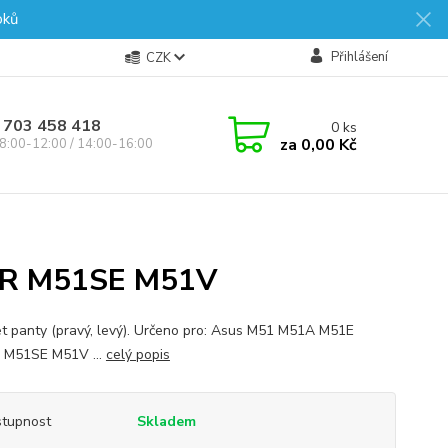
oků
Přihlášení
CZK
 703 458 418
0
ks
za
0,00 Kč
8:00-12:00 / 14:00-16:00
KR M51SE M51V
t panty (pravý, levý). Určeno pro: Asus M51 M51A M51E
 M51SE M51V ...
celý popis
tupnost
Skladem