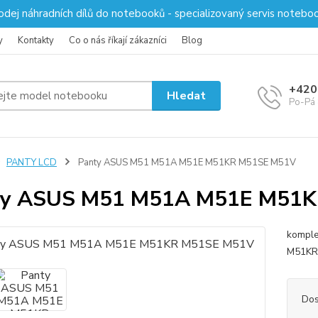
odej náhradních dílů do notebooků - specializovaný servis notebo
y
Kontakty
Co o nás říkají zákazníci
Blog
+420
Hledat
Po-Pá 
PANTY LCD
Panty ASUS M51 M51A M51E M51KR M51SE M51V
ty ASUS M51 M51A M51E M51
komple
M51KR
Dos