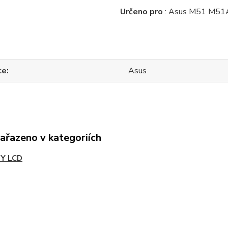
Určeno pro
: Asus M51 M5
ce
Asus
zařazeno v kategoriích
Y LCD