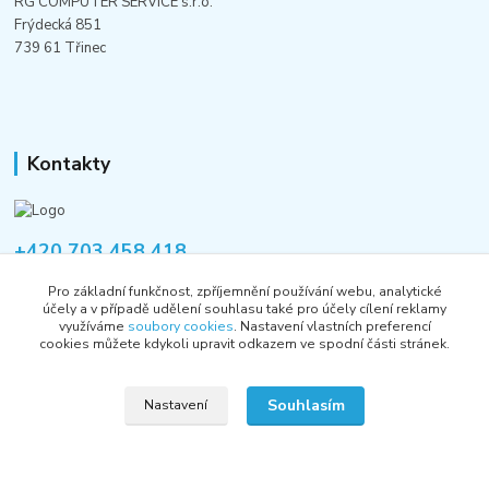
RG COMPUTER SERVICE s.r.o.
Frýdecká 851
739 61 Třinec
Kontakty
+420 703 458 418
Po-Pá 8:00-12:00 / 14:00-16:00
Pro základní funkčnost, zpříjemnění používání webu, analytické
účely a v případě udělení souhlasu také pro účely cílení reklamy
informace@rgshop.cz
využíváme
soubory cookies
. Nastavení vlastních preferencí
cookies můžete kdykoli upravit odkazem ve spodní části stránek.
Souhlasím
Nastavení
Copyright © 2018-2026 RG COMPUTER SERVICE s.r.o.