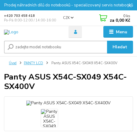
Prodej náhradních dílů do notebooků - specializovaný servis notebooků
0
ks
+420 703 458 418
CZK
za
0,00 Kč
Po-Pá 8:00-12:00 / 14:00-16:00
Menu
Hledat
Úvod
PANTY LCD
Panty ASUS X54C-SX049 X54C-SX400V
Panty ASUS X54C-SX049 X54C-
SX400V