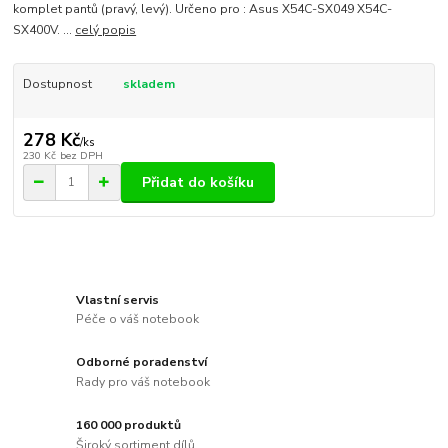
komplet pantů (pravý, levý). Určeno pro : Asus X54C-SX049 X54C-
SX400V. ...
celý popis
Dostupnost
skladem
278 Kč
/
ks
230 Kč
bez DPH
Přidat do košíku
Vlastní servis
Péče o váš notebook
Odborné poradenství
Rady pro váš notebook
160 000 produktů
Široký sortiment dílů