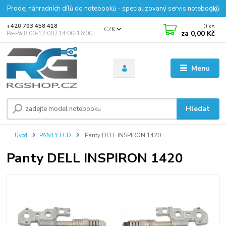
Prodej náhradních dílů do notebooků - specializovaný servis notebooků
0
ks
+420 703 458 418
CZK
za
0,00 Kč
Po-Pá 8:00-12:00 / 14:00-16:00
Menu
Hledat
Úvod
PANTY LCD
Panty DELL INSPIRON 1420
Panty DELL INSPIRON 1420