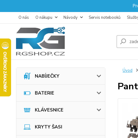
Pr
O nás
O nákupu
Návody
Servis notebooků
Služb
Úvod
NABÍJEČKY
Pan
BATERIE
KLÁVESNICE
KRYTY ŠASI