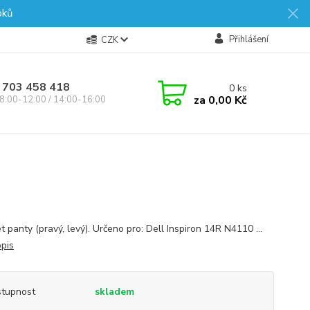
oků
Přihlášení
CZK
 703 458 418
0
ks
za
0,00 Kč
8:00-12:00 / 14:00-16:00
 panty (pravý, levý). Určeno pro: Dell Inspiron 14R N4110 ...
opis
tupnost
skladem