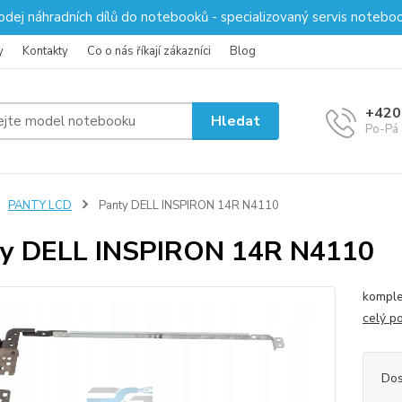
odej náhradních dílů do notebooků - specializovaný servis notebo
y
Kontakty
Co o nás říkají zákazníci
Blog
+420
Hledat
Po-Pá 
PANTY LCD
Panty DELL INSPIRON 14R N4110
ty DELL INSPIRON 14R N4110
komplet
celý p
Dos