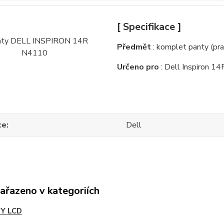
[ Specifikace ]
Předmět
: komplet panty (pra
Určeno pro
: Dell Inspiron 1
ce
Dell
zařazeno v kategoriích
Y LCD