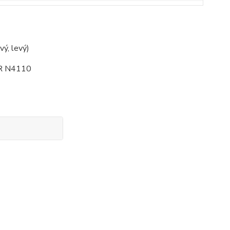
vý, levý)
4R N4110