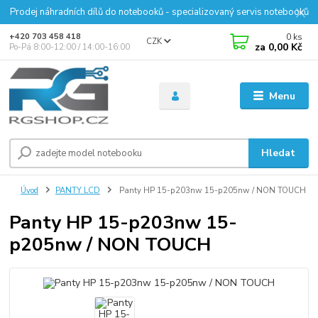
Prodej náhradních dílů do notebooků - specializovaný servis notebooků
0
ks
+420 703 458 418
CZK
za
0,00 Kč
Po-Pá 8:00-12:00 / 14:00-16:00
Menu
Hledat
Úvod
PANTY LCD
Panty HP 15-p203nw 15-p205nw / NON TOUCH
Panty HP 15-p203nw 15-
p205nw / NON TOUCH