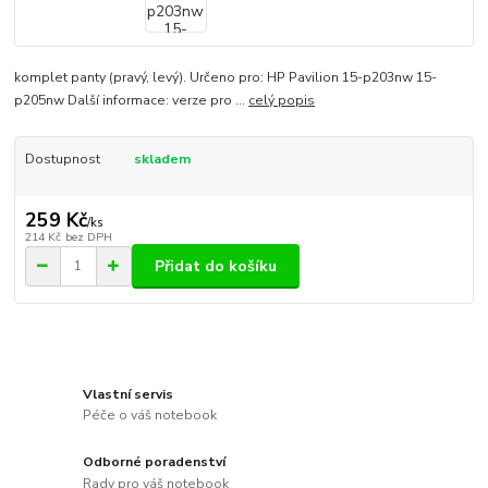
komplet panty (pravý, levý). Určeno pro: HP Pavilion 15-p203nw 15-
p205nw Další informace: verze pro ...
celý popis
Dostupnost
skladem
259 Kč
/
ks
214 Kč
bez DPH
Přidat do košíku
Vlastní servis
Péče o váš notebook
Odborné poradenství
Rady pro váš notebook