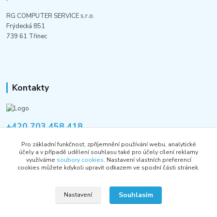
RG COMPUTER SERVICE s.r.o.
Frýdecká 851
739 61 Třinec
Kontakty
+420 703 458 418
Po-Pá 8:00-12:00 / 14:00-16:00
Pro základní funkčnost, zpříjemnění používání webu, analytické
účely a v případě udělení souhlasu také pro účely cílení reklamy
informace@rgshop.cz
využíváme
soubory cookies
. Nastavení vlastních preferencí
cookies můžete kdykoli upravit odkazem ve spodní části stránek.
Souhlasím
Nastavení
Copyright © 2018-2026 RG COMPUTER SERVICE s.r.o.