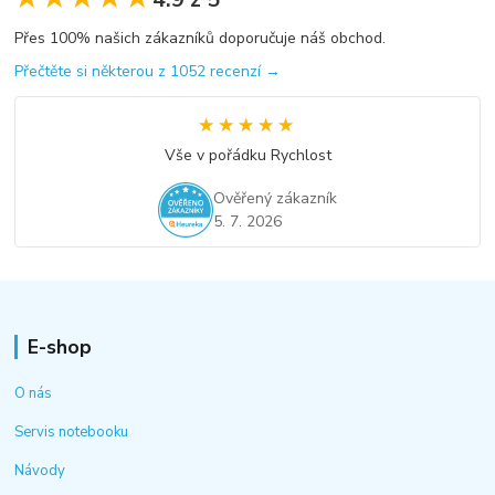
Přes 100% našich zákazníků doporučuje náš obchod.
Přečtěte si některou z 1052 recenzí →
★★★★★
★★★★★
Vše v pořádku Rychlost
Ověřený zákazník
5. 7. 2026
E-shop
O nás
Servis notebooku
Návody