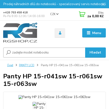
Prodej náhradních dílů do notebooků - specializovaný servis notebooků
0
ks
+420 703 458 418
CZK
za
0,00 Kč
Po-Pá 8:00-12:00 / 14:00-16:00
Menu
Hledat
Úvod
PANTY LCD
Panty HP 15-r041sw 15-r061sw 15-r063sw
Panty HP 15-r041sw 15-r061sw
15-r063sw