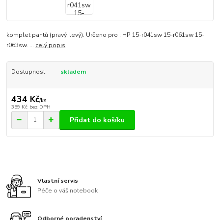
komplet pantů (pravý, levý). Určeno pro : HP 15-r041sw 15-r061sw 15-
r063sw. ...
celý popis
Dostupnost
skladem
434 Kč
/
ks
359 Kč
bez DPH
Přidat do košíku
Vlastní servis
Péče o váš notebook
Odborné poradenství