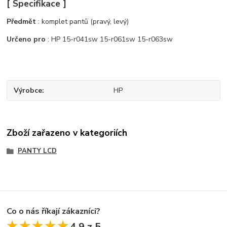
[ Specifikace ]
Předmět
: komplet pantů (pravý, levý)
Určeno pro
: HP 15-r041sw 15-r061sw 15-r063sw
Výrobce
HP
Zboží zařazeno v kategoriích
PANTY LCD
Co o nás říkají zákazníci?
★★★★★
★★★★★
4.9 z 5