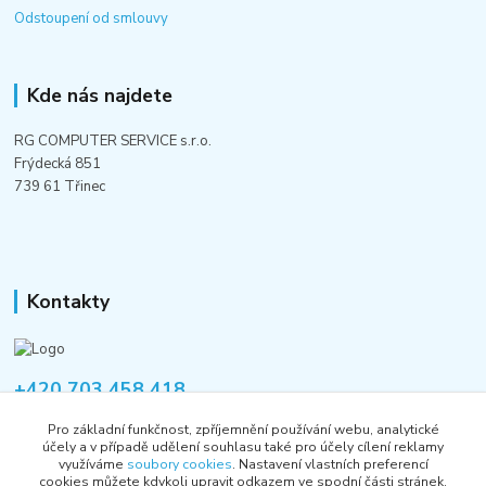
Odstoupení od smlouvy
Kde nás najdete
RG COMPUTER SERVICE s.r.o.
Frýdecká 851
739 61 Třinec
Kontakty
+420 703 458 418
Po-Pá 8:00-12:00 / 14:00-16:00
Pro základní funkčnost, zpříjemnění používání webu, analytické
účely a v případě udělení souhlasu také pro účely cílení reklamy
informace@rgshop.cz
využíváme
soubory cookies
. Nastavení vlastních preferencí
cookies můžete kdykoli upravit odkazem ve spodní části stránek.