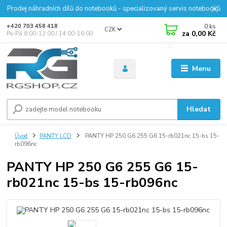
Prodej náhradních dílů do notebooků - specializovaný servis notebooků
0
ks
+420 703 458 418
CZK
za
0,00 Kč
Po-Pá 8:00-12:00 / 14:00-16:00
Menu
Hledat
Úvod
PANTY LCD
PANTY HP 250 G6 255 G6 15-rb021nc 15-bs 15-
rb096nc
PANTY HP 250 G6 255 G6 15-
rb021nc 15-bs 15-rb096nc