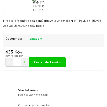
[ Popis ]předmět: sada pantů (pravý, levý)označení: HP Pavilion 250 G6
255 G6 15-rb021nc
celý popis
Dostupnost
Skladem
435 Kč
/
ks
360 Kč
bez DPH
Přidat do košíku
Vlastní servis
Péče o váš notebook
Odborné poradenství