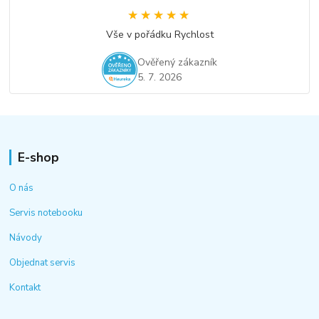
★★★★★
★★★★★
Vše v pořádku Rychlost
Ověřený zákazník
5. 7. 2026
E-shop
O nás
Servis notebooku
Návody
Objednat servis
Kontakt