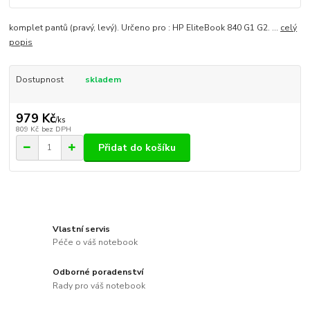
komplet pantů (pravý, levý). Určeno pro : HP EliteBook 840 G1 G2. ...
celý
popis
Dostupnost
skladem
979 Kč
/
ks
809 Kč
bez DPH
Přidat do košíku
Vlastní servis
Péče o váš notebook
Odborné poradenství
Rady pro váš notebook