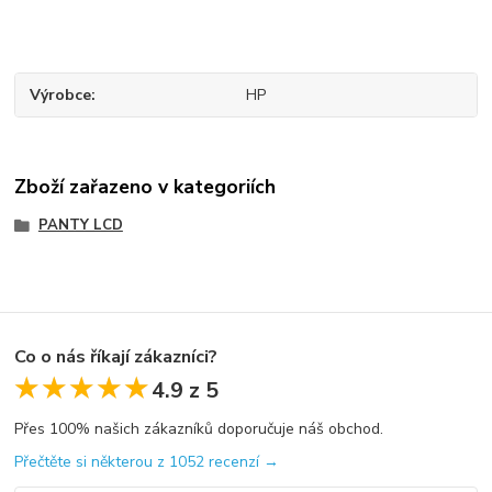
Výrobce
HP
Zboží zařazeno v kategoriích
PANTY LCD
Co o nás říkají zákazníci?
★★★★★
★★★★★
4.9 z 5
Přes 100% našich zákazníků doporučuje náš obchod.
Přečtěte si některou z 1052 recenzí →