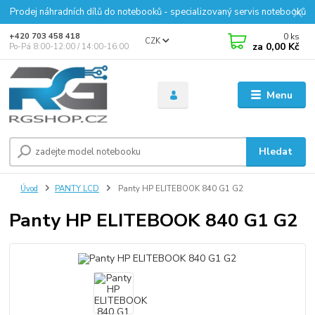
Prodej náhradních dílů do notebooků - specializovaný servis notebooků
0
ks
+420 703 458 418
CZK
za
0,00 Kč
Po-Pá 8:00-12:00 / 14:00-16:00
Menu
Hledat
Úvod
PANTY LCD
Panty HP ELITEBOOK 840 G1 G2
Panty HP ELITEBOOK 840 G1 G2