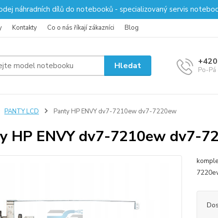
odej náhradních dílů do notebooků - specializovaný servis notebo
y
Kontakty
Co o nás říkají zákazníci
Blog
+420
Hledat
Po-Pá 
PANTY LCD
Panty HP ENVY dv7-7210ew dv7-7220ew
ty HP ENVY dv7-7210ew dv7-7
komple
7220ew
Dos