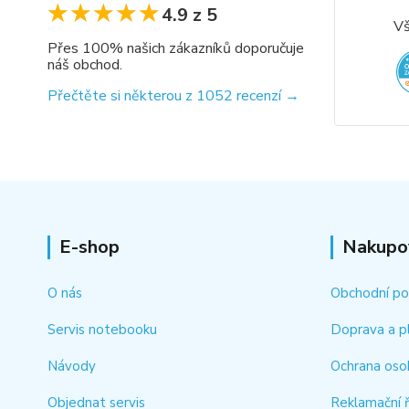
★★★★★
★★★★★
4.9 z 5
Vš
Přes 100% našich zákazníků doporučuje
náš obchod.
Přečtěte si některou z 1052 recenzí →
E-shop
Nakupo
O nás
Obchodní p
Servis notebooku
Doprava a p
Návody
Ochrana oso
Objednat servis
Reklamační 