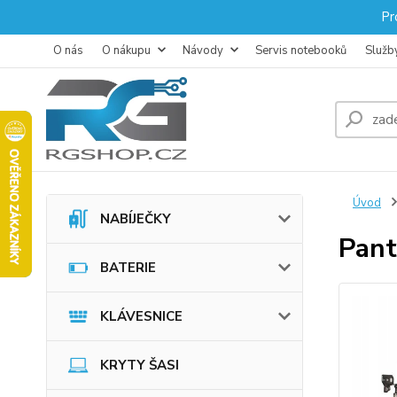
Pr
O nás
O nákupu
Návody
Servis notebooků
Služb
Úvod
NABÍJEČKY
Pan
BATERIE
KLÁVESNICE
KRYTY ŠASI