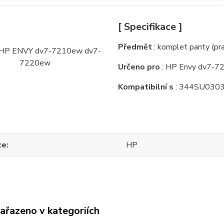
[ Specifikace ]
Předmět
: komplet panty (pra
Určeno pro
: HP Envy dv7-
Kompatibilní s
: 344SU030
ce
HP
zařazeno v kategoriích