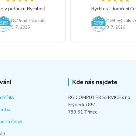
★★★★★
★★★★★
★★★★★
★★★★★
e v pořádku Rychlost
Rychlost doručení Ce
Ověřený zákazník
Ověřený zákazn
5. 7. 2026
9. 7. 2026
vání
Kde nás najdete
odmínky
RG COMPUTER SERVICE s.r.o.
Frýdecká 851
latba
739 61 Třinec
bních údajů
řád