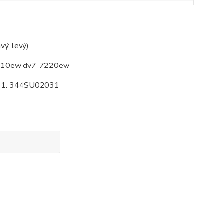
vý, levý)
7210ew dv7-7220ew
31, 344SU02031