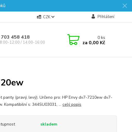
oků
Přihlášení
CZK
 703 458 418
0
ks
za
0,00 Kč
8:00-12:00 / 14:00-16:00
220ew
t panty (pravý, levý). Určeno pro: HP Envy dv7-7210ew dv7-
. Kompatibilní s: 344SU03031, ...
celý popis
tupnost
skladem