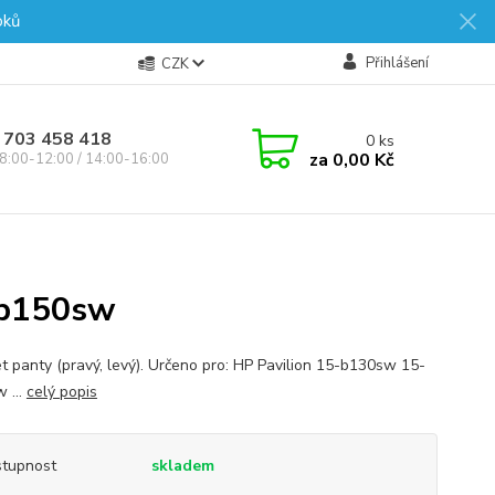
oků
Přihlášení
CZK
 703 458 418
0
ks
za
0,00 Kč
8:00-12:00 / 14:00-16:00
-b150sw
t panty (pravý, levý). Určeno pro: HP Pavilion 15-b130sw 15-
 ...
celý popis
tupnost
skladem