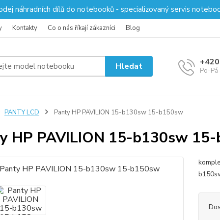
odej náhradních dílů do notebooků - specializovaný servis notebo
y
Kontakty
Co o nás říkají zákazníci
Blog
+420
Hledat
Po-Pá 
PANTY LCD
Panty HP PAVILION 15-b130sw 15-b150sw
ty HP PAVILION 15-b130sw 15
komple
b150sw
Dos