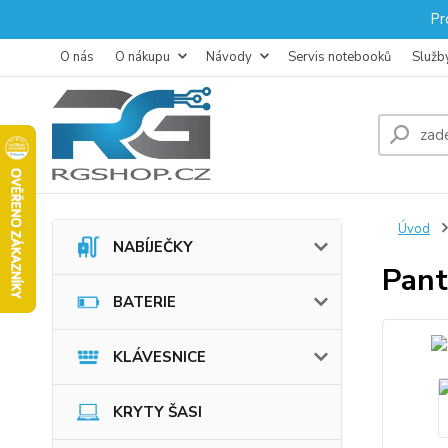
Pr
O nás
O nákupu
Návody
Servis notebooků
Služb
Úvod
NABÍJEČKY
Pan
BATERIE
KLÁVESNICE
KRYTY ŠASI