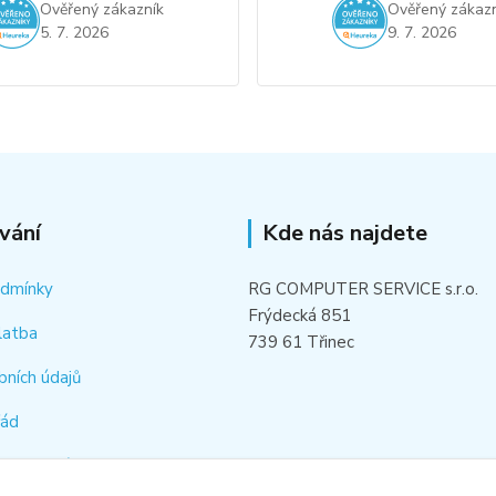
Ověřený zákazník
Ověřený zákazn
5. 7. 2026
9. 7. 2026
vání
Kde nás najdete
odmínky
RG COMPUTER SERVICE s.r.o.
Frýdecká 851
latba
739 61 Třinec
bních údajů
řád
hledat náhradní díl