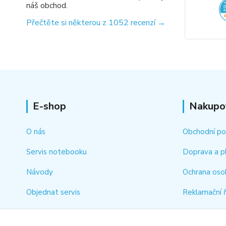
náš obchod.
Přečtěte si některou z 1052 recenzí →
E-shop
Nakupo
O nás
Obchodní p
Servis notebooku
Doprava a p
Návody
Ochrana oso
Objednat servis
Reklamační 
Kontakt
Jak rychle vy