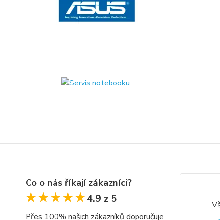
Co o nás říkají zákazníci?
★★★★★
★★★★★
4.9 z 5
Vš
Přes 100% našich zákazníků doporučuje