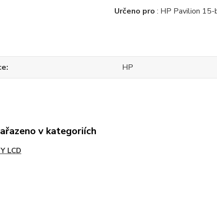
Určeno pro
: HP Pavilion 1
ce
HP
zařazeno v kategoriích
Y LCD