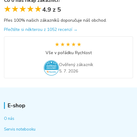
Co o nás říkají zákazníci?
★★★★★
★★★★★
4.9 z 5
Přes 100% našich zákazníků doporučuje náš obchod.
Přečtěte si některou z 1052 recenzí →
★★★★★
★★★★★
Vše v pořádku Rychlost
Ověřený zákazník
5. 7. 2026
E-shop
O nás
Servis notebooku