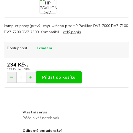
komplet panty (pravý, levý). Určeno pro: HP Pavilion DV7-7000 DV7-7100
DV7-7200 DV7-7300. Kompatibil...
celý popis
Dostupnost
skladem
234 Kč
/
ks
193 Kč
bez DPH
Přidat do košíku
Vlastní servis
Péče o váš notebook
Odborné poradenství