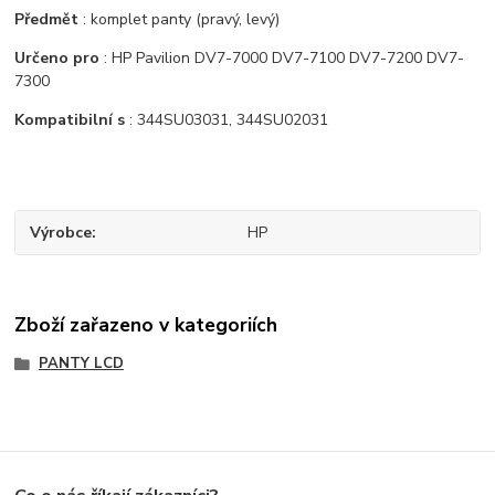
Předmět
: komplet panty (pravý, levý)
Určeno pro
: HP Pavilion DV7-7000 DV7-7100 DV7-7200 DV7-
7300
Kompatibilní s
: 344SU03031, 344SU02031
Výrobce
HP
Zboží zařazeno v kategoriích
PANTY LCD