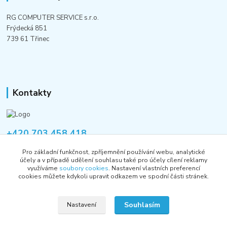
RG COMPUTER SERVICE s.r.o.
Frýdecká 851
739 61 Třinec
Kontakty
+420 703 458 418
Po-Pá 8:00-12:00 / 14:00-16:00
Pro základní funkčnost, zpříjemnění používání webu, analytické
účely a v případě udělení souhlasu také pro účely cílení reklamy
informace@rgshop.cz
využíváme
soubory cookies
. Nastavení vlastních preferencí
cookies můžete kdykoli upravit odkazem ve spodní části stránek.
Souhlasím
Nastavení
Copyright © 2018-2026 RG COMPUTER SERVICE s.r.o.