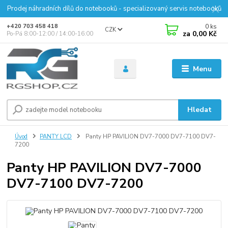
Prodej náhradních dílů do notebooků - specializovaný servis notebooků
0
ks
+420 703 458 418
CZK
za
0,00 Kč
Po-Pá 8:00-12:00 / 14:00-16:00
Menu
Hledat
Úvod
PANTY LCD
Panty HP PAVILION DV7-7000 DV7-7100 DV7-
7200
Panty HP PAVILION DV7-7000
DV7-7100 DV7-7200