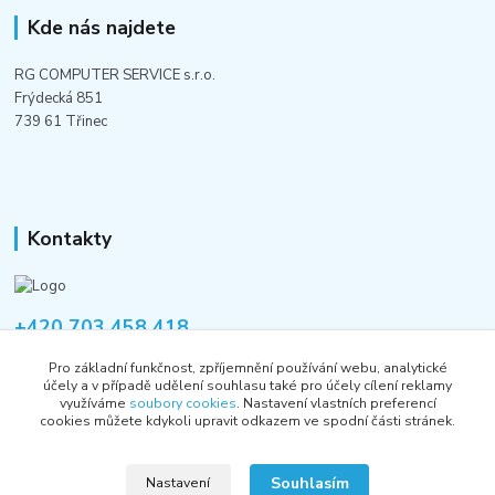
Kde nás najdete
RG COMPUTER SERVICE s.r.o.
Frýdecká 851
739 61 Třinec
Kontakty
+420 703 458 418
Po-Pá 8:00-12:00 / 14:00-16:00
Pro základní funkčnost, zpříjemnění používání webu, analytické
účely a v případě udělení souhlasu také pro účely cílení reklamy
informace@rgshop.cz
využíváme
soubory cookies
. Nastavení vlastních preferencí
cookies můžete kdykoli upravit odkazem ve spodní části stránek.
Souhlasím
Nastavení