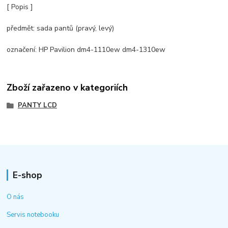
[ Popis ]
předmět: sada pantů (pravý, levý)
označení: HP Pavilion dm4-1110ew dm4-1310ew
Zboží zařazeno v kategoriích
PANTY LCD
E-shop
O nás
Servis notebooku