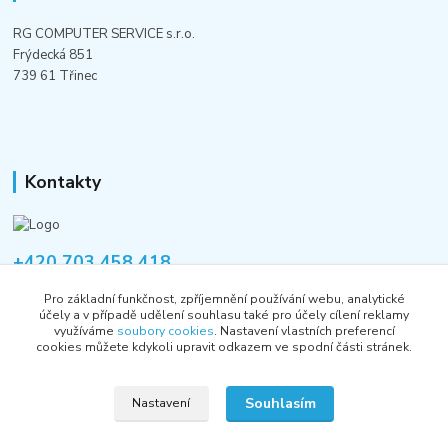
RG COMPUTER SERVICE s.r.o.
Frýdecká 851
739 61 Třinec
Kontakty
+420 703 458 418
Po-Pá 8:00-12:00 / 14:00-16:00
Pro základní funkčnost, zpříjemnění používání webu, analytické
účely a v případě udělení souhlasu také pro účely cílení reklamy
informace@rgshop.cz
využíváme
soubory cookies
. Nastavení vlastních preferencí
cookies můžete kdykoli upravit odkazem ve spodní části stránek.
Souhlasím
Nastavení
Copyright © 2018-2026 RG COMPUTER SERVICE s.r.o.