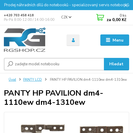
Prodej náhradních dílů do notebooků - specializovaný servis notebooků
0
ks
+420 703 458 418
CZK
za
0,00 Kč
Po-Pá 8:00-12:00 / 14:00-16:00
Menu
Hledat
Úvod
PANTY LCD
PANTY HP PAVILION dm4-1110ew dm4-1310ew
PANTY HP PAVILION dm4-
1110ew dm4-1310ew