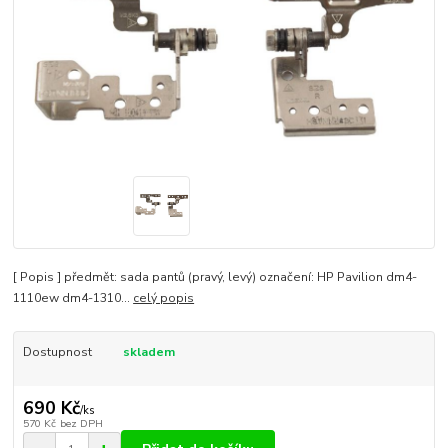
[ Popis ] předmět: sada pantů (pravý, levý) označení: HP Pavilion dm4-
1110ew dm4-1310...
celý popis
Dostupnost
skladem
690 Kč
/
ks
570 Kč
bez DPH