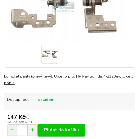
komplet panty (pravý, levý). Určeno pro: HP Pavilion dm4-2120ew ...
celý
popis
Dostupnost
skladem
147 Kč
/
ks
121 Kč
bez DPH
Přidat do košíku