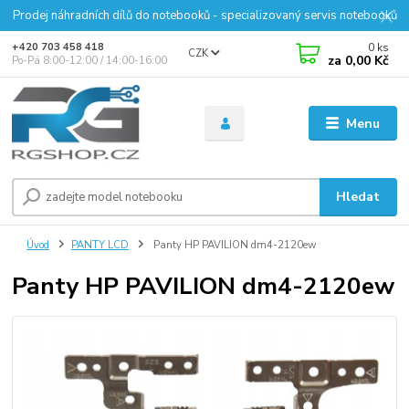
Prodej náhradních dílů do notebooků - specializovaný servis notebooků
0
ks
+420 703 458 418
CZK
za
0,00 Kč
Po-Pá 8:00-12:00 / 14:00-16:00
Menu
Hledat
Úvod
PANTY LCD
Panty HP PAVILION dm4-2120ew
Panty HP PAVILION dm4-2120ew