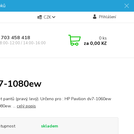
oků
Přihlášení
CZK
 703 458 418
0
ks
za
0,00 Kč
8:00-12:00 / 14:00-16:00
v7-1080ew
t pantů (pravý, levý). Určeno pro : HP Pavilion dv7-1060ew
80ew. ...
celý popis
tupnost
skladem