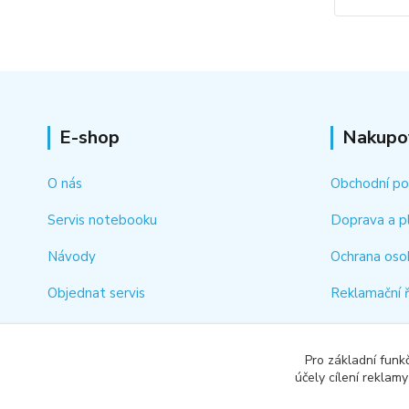
E-shop
Nakupo
O nás
Obchodní p
Servis notebooku
Doprava a p
Návody
Ochrana oso
Objednat servis
Reklamační 
Kontakt
Jak rychle vy
Pro základní funk
Odstoupení 
účely cílení reklam