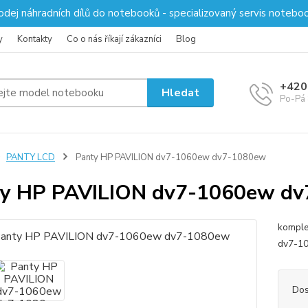
odej náhradních dílů do notebooků - specializovaný servis notebo
y
Kontakty
Co o nás říkají zákazníci
Blog
+420
Hledat
Po-Pá 
PANTY LCD
Panty HP PAVILION dv7-1060ew dv7-1080ew
ty HP PAVILION dv7-1060ew d
komple
dv7-10
Dos