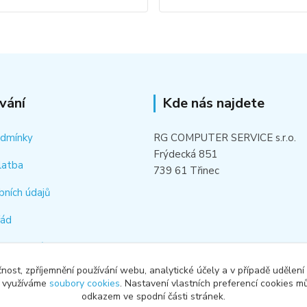
vání
Kde nás najdete
odmínky
RG COMPUTER SERVICE s.r.o.
Frýdecká 851
latba
739 61 Třinec
bních údajů
řád
hledat náhradní díl
čnost, zpříjemnění používání webu, analytické účely a v případě udělení
od smlouvy
y využíváme
soubory cookies
. Nastavení vlastních preferencí cookies mů
odkazem ve spodní části stránek.