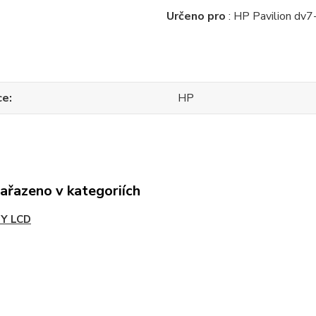
Určeno pro
: HP Pavilion d
ce
HP
zařazeno v kategoriích
Y LCD