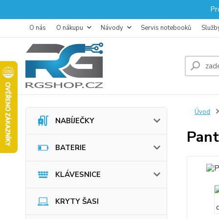
Pr
O nás
O nákupu
Návody
Servis notebooků
Služb
Úvod
NABÍJEČKY
Pan
BATERIE
KLÁVESNICE
KRYTY ŠASI