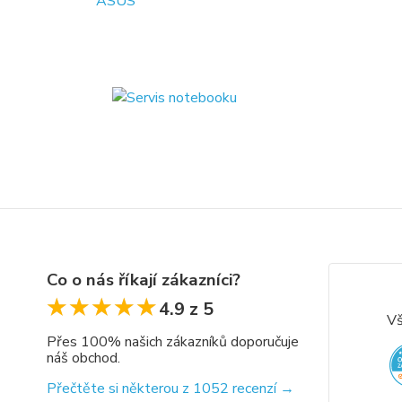
Co o nás říkají zákazníci?
★★★★★
★★★★★
4.9 z 5
Vš
Přes 100% našich zákazníků doporučuje
náš obchod.
Přečtěte si některou z 1052 recenzí →