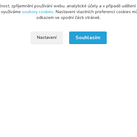
čnost, zpříjemnění používání webu, analytické účely a v případě udělení
y využíváme
soubory cookies
. Nastavení vlastních preferencí cookies mů
odkazem ve spodní části stránek.
vání
Kde nás najdete
odmínky
RG COMPUTER SERVICE s.r.o.
Souhlasím
Nastavení
Frýdecká 851
latba
739 61 Třinec
bních údajů
řád
hledat náhradní díl
od smlouvy