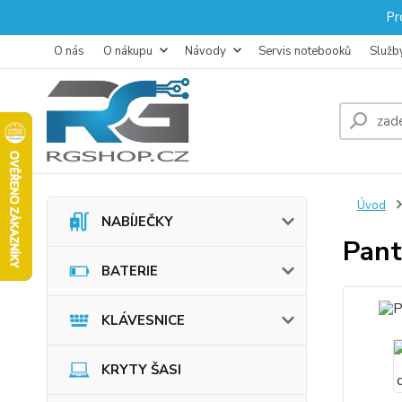
Pr
O nás
O nákupu
Návody
Servis notebooků
Služb
Úvod
NABÍJEČKY
Pan
BATERIE
KLÁVESNICE
KRYTY ŠASI