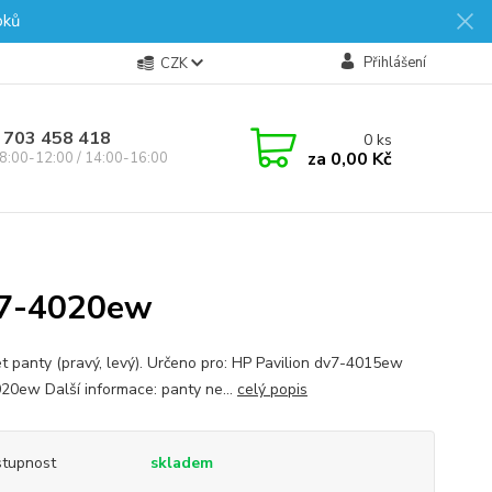
oků
Přihlášení
CZK
 703 458 418
0
ks
za
0,00 Kč
8:00-12:00 / 14:00-16:00
v7-4020ew
t panty (pravý, levý). Určeno pro: HP Pavilion dv7-4015ew
20ew Další informace: panty ne...
celý popis
tupnost
skladem