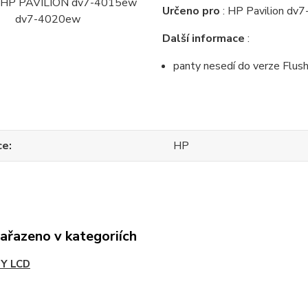
Určeno pro
: HP Pavilion d
Další informace
:
panty nesedí do verze Flush 
ce
HP
zařazeno v kategoriích
Y LCD