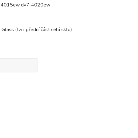
v7-4015ew dv7-4020ew
Glass (tzn. přední část celá sklo)