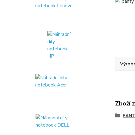
Výrob
Zboží 
PANT