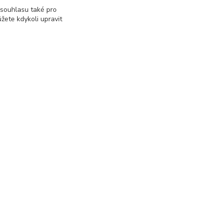
 souhlasu také pro
žete kdykoli upravit
Kontakty
+420 703 458 418
Po-Pá 8:00-12:00 / 14:00-16:00
informace@rgshop.cz