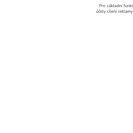
Pro základní funk
účely cílení reklam
E-shop
Nakupo
O nás
Obchodní p
Servis notebooku
Doprava a p
Návody
Ochrana oso
Objednat servis
Reklamační 
Kontakt
Jak rychle vy
Odstoupení 