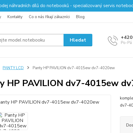
odej náhradních dílů do notebooků - specializovaný servis notebo
y
Kontakty
Co o nás říkají zákazníci
Blog
+420
Hledat
Po-Pá 
PANTY LCD
Panty HP PAVILION dv7-4015ew dv7-4020ew
ty HP PAVILION dv7-4015ew d
komple
dv7-40
Dos