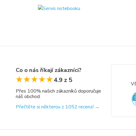
Co o nás říkají zákazníci?
★★★★★
★★★★★
4.9 z 5
Vš
Přes 100% našich zákazníků doporučuje
náš obchod.
Přečtěte si některou z 1052 recenzí →